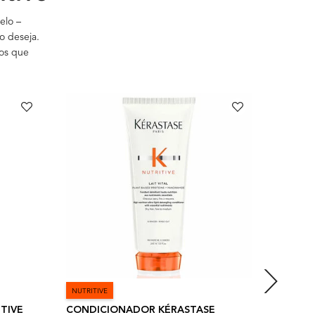
elo –
o deseja.
 os que
FESTIVAL
MÁSCAR
NUTRITIVE
NUTRITIV
TIVE
CONDICIONADOR KÉRASTASE
MÁSCAR