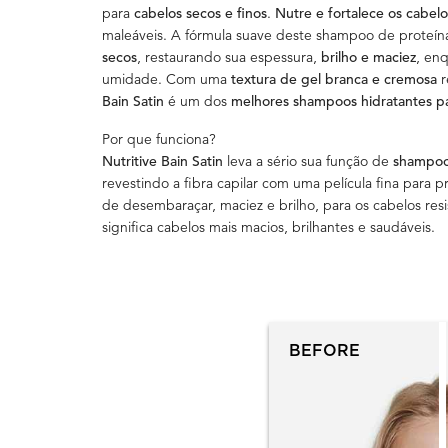
para
cabelos secos e finos
.
Nutre e fortalece os cabel
maleáveis. A fórmula suave deste shampoo de proteín
secos
, restaurando sua espessura,
brilho e maciez
, en
umidade. Com uma
textura de gel branca e cremosa
r
Bain Satin
é um dos
melhores shampoos hidratantes p
Por que funciona?
Nutritive Bain Satin
leva a sério sua função de
shampoo 
revestindo a fibra capilar com uma película fina para p
de desembaraçar, maciez e brilho, para os cabelos resi
significa cabelos mais macios, brilhantes e saudáveis.
PDP Section Before After