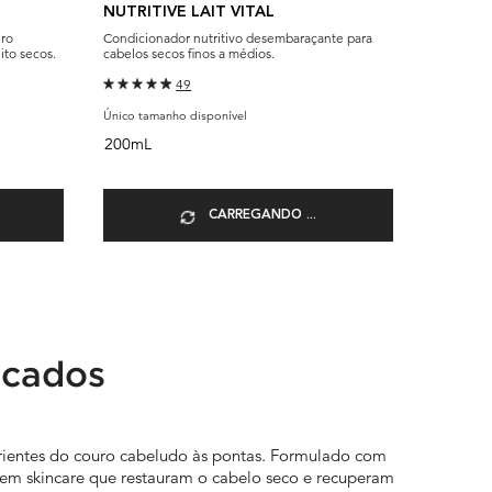
NUTRITIVE LAIT VITAL
MASQU
uro
Condicionador nutritivo desembaraçante para
Máscara d
ito secos.
cabelos secos finos a médios.
para cabe
49
Único tamanho disponível
Único tam
200mL
200mL
CARREGANDO ...
ecados
rientes do couro cabeludo às pontas. Formulado com
 em skincare que restauram o cabelo seco e recuperam