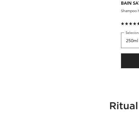
BAIN SA
Shampoo hi
Selecio
PDP Health Ritual for Dry Hair - Global
Ritual