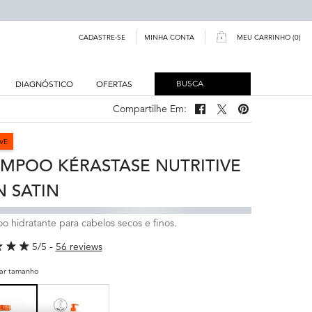
MINHA CONTA
CADASTRE-SE
MEU CARRINHO
0
0 PRODUCT IN CART
BUSCA
DIAGNÓSTICO
OFERTAS
Compartilhe Em:
Compartilhe Em: Facebook
Compartilhe Em: Twitter
Compartilhe Em: Pi
VE
MPOO KÉRASTASE NUTRITIVE
N SATIN
 hidratante para cabelos secos e finos.
5/5
56 reviews
nar tamanho