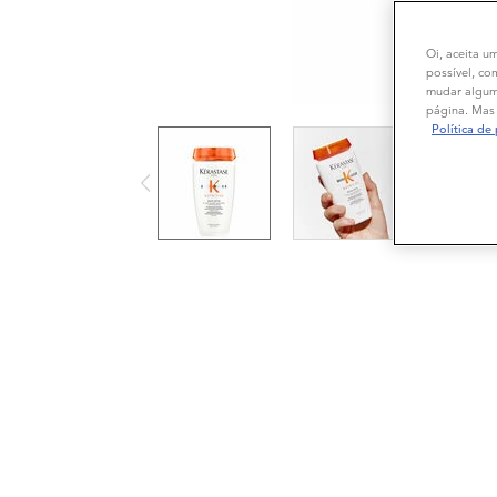
Oi, aceita u
possível, co
mudar alguma
página. Mas 
Política de