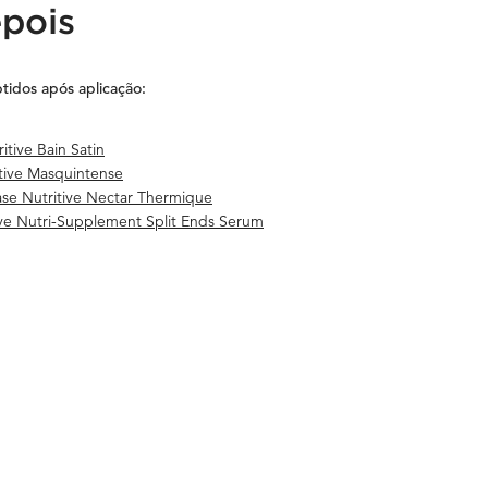
pois
btidos após aplicação:
tive Bain Satin
tive Masquintense
ase Nutritive Nectar Thermique
ive Nutri-Supplement Split Ends Serum