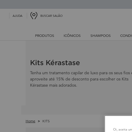
BUSCAR SALÃO
AJUDA
PRODUTOS
ICÔNICOS
SHAMPOOS
CONDI
Main content
Kits Kérastase
Tenha um tratamento capilar de luxo para os seus fios 
aproveite até 15% de desconto para escolher os Kits
Kérastase mais adorados.
Home
KITS
Oi, aceita u