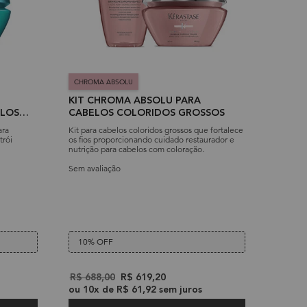
CHROMA ABSOLU
KIT CHROMA ABSOLU PARA
ELOS
CABELOS COLORIDOS GROSSOS
ara
Kit para cabelos coloridos grossos que fortalece
trói
os fios proporcionando cuidado restaurador e
nutrição para cabelos com coloração.
Sem avaliação
10% OFF
Old price
R$ 688,00
New price
R$ 619,20
ou
10
x de
R$ 61,92
sem juros