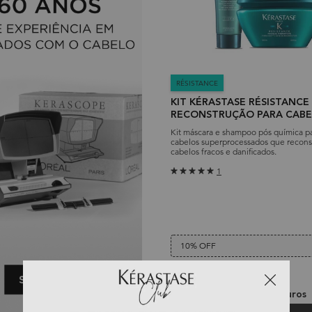
RÉSISTANCE
KIT KÉRASTASE RÉSISTANCE
RECONSTRUÇÃO PARA CAB
COM QUÍMICA
Kit máscara e shampoo pós química p
cabelos superprocessados que recons
cabelos fracos e danificados.
1
10% OFF
Old price
R$ 638,00
New price
R$ 574,20
ou
10
x de
R$ 57,42
sem juros