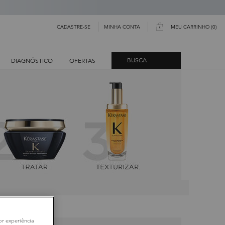
MINHA CONTA
CADASTRE-SE
MEU CARRINHO
0
0 PRODUCT IN CART
BUSCA
DIAGNÓSTICO
OFERTAS
or experiência