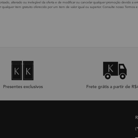
orizado, alterado ou inelegível da oferta e de modificar ou cancelar qualquer promoção devido a e
uir qualquer item gratuito oferecido por um item de valor igual ou superior. Consulte nosso Termos
Presentes exclusivos
Frete grátis a partir de R
R
(