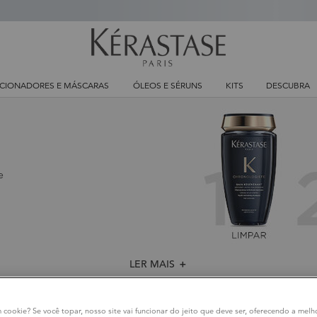
CIONADORES E MÁSCARAS
ÓLEOS E SÉRUNS
KITS
DESCUBRA
e
LER MAIS
＋
m cookie? Se você topar, nosso site vai funcionar do jeito que deve ser, oferecendo a melh