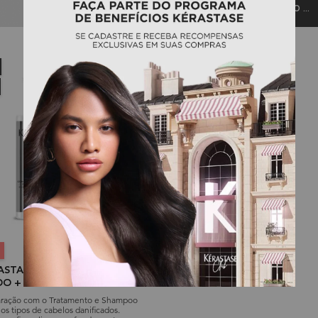
CARREGANDO ...
RASTASE PREMIÈRE
OO + TRATAMENTO
CIFICANTE
paração com o Tratamento e Shampoo
 os tipos de cabelos danificados.