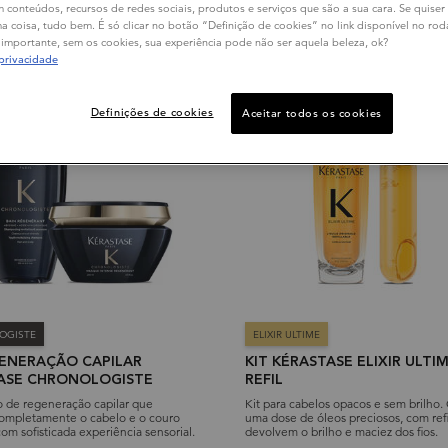
m conteúdos, recursos de redes sociais, produtos e serviços que são a sua cara. Se quiser
 coisa, tudo bem. É só clicar no botão “Definição de cookies” no link disponível no ro
importante, sem os cookies, sua experiência pode não ser aquela beleza, ok?
 privacidade
ICÔNICO
10% OFF
Definições de cookies
Aceitar todos os cookies
OGISTE
ELIXIR ULTIME
GENERAÇÃO CAPILAR
KIT KÉRASTASE ELIXIR ULT
ASE CHRONOLOGISTE
REFIL
 de regeneração capilar que
Kit para cabelos opacos e sem brilho.
 completamente o cabelo e o couro
uma dose de óleos preciosos, com refi
om sofisticada experiência sensorial.
devolvem o brilho e maciez dos fios.