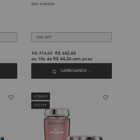
Sem avaliação
10% OFF
Old price
R$ 714,00
New price
R$ 642,60
ou
10
x de
R$ 64,26
sem juros
CARREGANDO ...
ICÔNICO
10% OFF