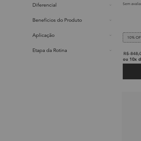
Sem avali
Diferencial
Benefícios do Produto
Aplicação
10% O
Etapa da Rotina
Old pric
R$ 848,
ou
10
x 