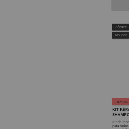
ICÔNICO
10% OFF
PREMIÈRE
KIT KÉ
SHAMP
DESCAL
Kit de re
para todos