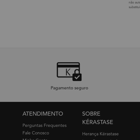
não aut
substit
Pagamento seguro
Footer navigation
ATENDIMENTO
SOBRE
KÉRASTASE
Perguntas Frequentes
Fale Conosco
Herança Kérastase