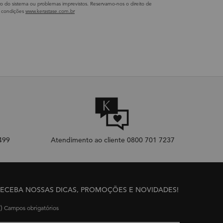
rro do sistema ou problemas imprevistos. Reservamo-nos o direito de
 e condições
www.kerastase.com.br
$499
Atendimento ao cliente 0800 701 7237
ECEBA NOSSAS DICAS, PROMOÇÕES E NOVIDADES!
*)
Campos obrigatórios