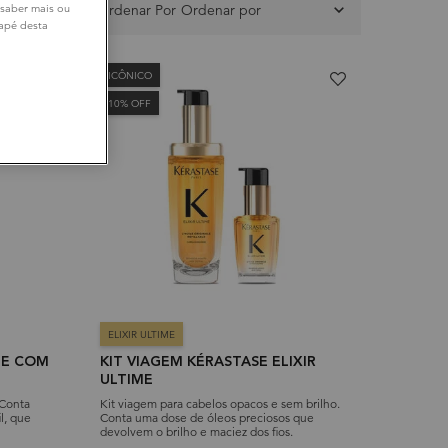
48 produtos
Ordenar Por
 saber mais ou
dapé desta
ICÔNICO
10% OFF
ELIXIR ULTIME
IME COM
KIT VIAGEM KÉRASTASE ELIXIR
ULTIME
 Conta
Kit viagem para cabelos opacos e sem brilho.
l, que
Conta uma dose de óleos preciosos que
devolvem o brilho e maciez dos fios.