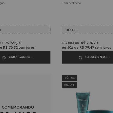
ação
Sem avaliação
FF
10% OFF
e
00
New price
R$ 763,20
Old price
R$ 883,00
New price
R$ 794,70
de
R$ 76,32
sem juros
ou
10
x de
R$ 79,47
sem juros
CARREGANDO ...
CARREGANDO ...
ICÔNICO
10% OFF