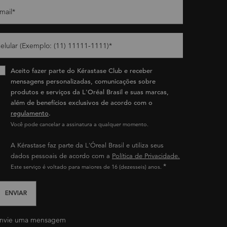
mail
*
elular (Exemplo: (11) 11111-1111)
*
Aceito fazer parte do Kérastase Club e receber
mensagens personalizadas, comunicações sobre
produtos e serviços da L'Oréal Brasil e suas marcas,
além de benefícios exclusivos de acordo com o
regulamento
.​
Você pode cancelar a assinatura a qualquer momento.​
A Kérastase faz parte da L'Óreal Brasil e utiliza seus
dados pessoais de acordo com a
Política de Privacidade.
*
Este serviço é voltado para maiores de 16 (dezesseis) anos.
ENVIAR
nvie uma mensagem