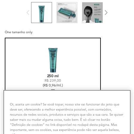
One tamanho only
Selected
, 1 of 1
250 ml
R$ 239,00
(R$ 0,96/ml.)
ou
10
x de
R$ 23,90
sem juros
Oi, aceita um cookie? Se você topar, nosso site vai funcionar do jeito que
deve ser, oferecendo a melhor experiência possível, com conteúdos,
Frete grátis em compras a partir de R$ 499
recursos de redes sociais, produtos e serviços que são a sua cara. Se quiser
saber mais ou mudar alguma coisa, tudo bem. É só clicar no botão
“Definição de cookies” no link disponível no rodapé desta página. Mas
importante, sem os cookies, sua experiência pode não ser aquela beleza,