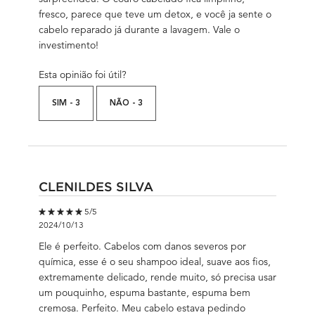
fresco, parece que teve um detox, e você ja sente o
cabelo reparado já durante a lavagem. Vale o
investimento!
Esta opinião foi útil?
SIM -
3
NÃO -
3
CLENILDES SILVA
5 out of 5 stars.
5/5
2024/10/13
Ele é perfeito. Cabelos com danos severos por
química, esse é o seu shampoo ideal, suave aos fios,
extremamente delicado, rende muito, só precisa usar
um pouquinho, espuma bastante, espuma bem
cremosa. Perfeito. Meu cabelo estava pedindo