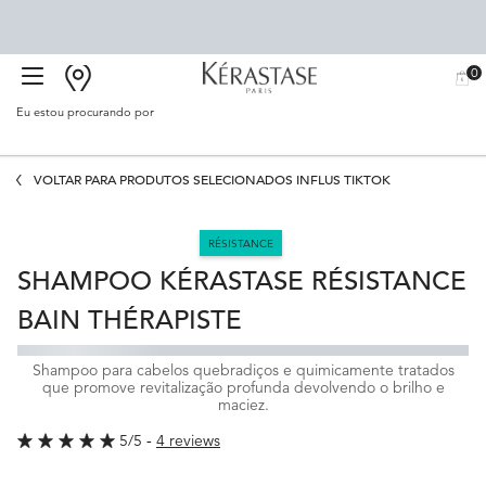
0
BUSCAR
MEU
0 PR
CARR
SALÃO
Eu estou procurando por
Proc
Main content
VOLTAR PARA PRODUTOS SELECIONADOS INFLUS TIKTOK
RÉSISTANCE
SHAMPOO KÉRASTASE RÉSISTANCE
BAIN THÉRAPISTE
Shampoo para cabelos quebradiços e quimicamente tratados
que promove revitalização profunda devolvendo o brilho e
maciez.
5/5
4 reviews