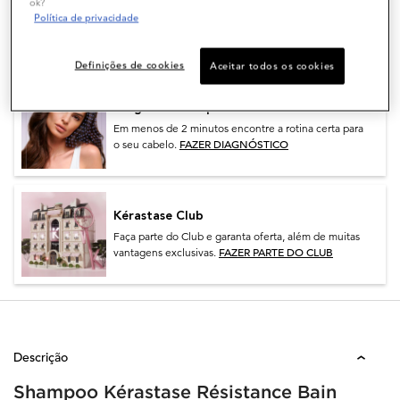
Atendimento Personalizado
ok?
Política de privacidade
Tenha uma consultoria personalizada e descubra
IR PARA O WHATSAPP
benefícios exclusivos.
Definições de cookies
Aceitar todos os cookies
Diagnóstico Capilar
Em menos de 2 minutos encontre a rotina certa para
FAZER DIAGNÓSTICO
o seu cabelo.
Kérastase Club
Faça parte do Club e garanta oferta, além de muitas
FAZER PARTE DO CLUB
vantagens exclusivas.
Descrição
Shampoo Kérastase Résistance Bain