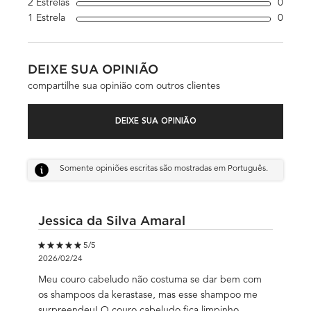
2 Estrelas
0
1 revi
1 Estrela
0
1 revi
DEIXE SUA OPINIÃO
compartilhe sua opinião com outros clientes
DEIXE SUA OPINIÃO
Somente opiniões escritas são mostradas em Português.
Jessica da Silva Amaral
5 out of 5 stars.
5/5
2026/02/24
Meu couro cabeludo não costuma se dar bem com
os shampoos da kerastase, mas esse shampoo me
surpreendeu! O couro cabeludo fica limpinho,