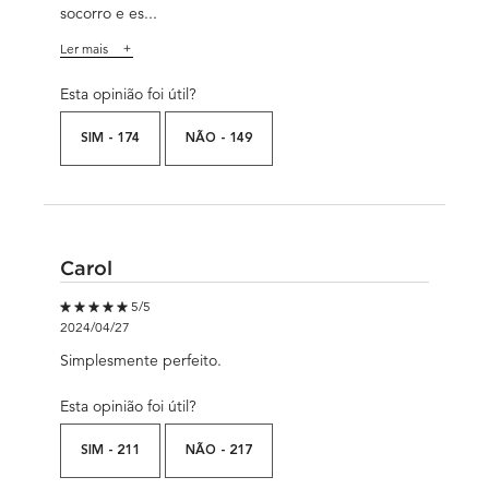
socorro e es...
Ler mais
Esta opinião foi útil?
SIM -
174
NÃO -
149
Carol
5 out of 5 stars.
5/5
2024/04/27
Simplesmente perfeito.
Esta opinião foi útil?
SIM -
211
NÃO -
217