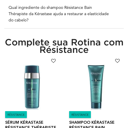
Qual ingrediente do shampoo Résistance Bain
Thérapiste da Kérastase ajuda a restaurar a elasticidade
do cabelo?
Complete sua Rotina com
Seção PDP Ritual
Résistance
RÉSISTANCE
RÉSISTANCE
SÉRUM KÉRASTASE
SHAMPOO KÉRASTASE
RÉSISTANCE THÉRAPISTE
RÉSISTANCE BAIN