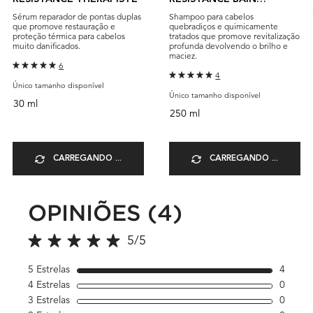
THÉRAPISTE
Sérum reparador de pontas duplas
Shampoo para cabelos
que promove restauração e
quebradiços e quimicamente
proteção térmica para cabelos
tratados que promove revitalização
muito danificados.
profunda devolvendo o brilho e
maciez.
6
4
Único tamanho disponível
Único tamanho disponível
30 ml
250 ml
CARREGANDO ...
CARREGANDO ...
OPINIÕES (4)
PDP Avaliações
5/5
5 out of 5 stars.
5 Estrelas
4
4 revi
4 Estrelas
0
1 revi
3 Estrelas
0
1 revi