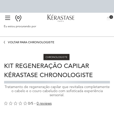
0
BUSCAR
MEU
0 PR
CARR
SALÃO
Eu estou procurando por
Proc
Main content
VOLTAR PARA CHRONOLOGISTE
CHRONOLOGISTE
KIT REGENERAÇÃO CAPILAR
KÉRASTASE CHRONOLOGISTE
Tratamento de regeneração capilar que revitaliza completamente
o cabelo e o couro cabeludo com sofisticada experiência
sensorial.
0/5
0 reviews