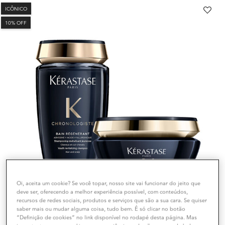
ICÔNICO
10% OFF
Oi, aceita um cookie? Se você topar, nosso site vai funcionar do jeito que
deve ser, oferecendo a melhor experiência possível, com conteúdos,
recursos de redes sociais, produtos e serviços que são a sua cara. Se quiser
saber mais ou mudar alguma coisa, tudo bem. É só clicar no botão
“Definição de cookies” no link disponível no rodapé desta página. Mas