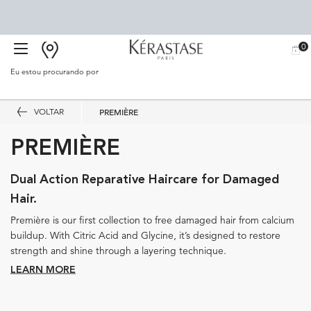
0
BUSCAR
MEU
0 PR
CARR
SALÃO
Eu estou procurando por
Proc
Main content
VOLTAR
PREMIÈRE
Tratamentos Kérastase 
PREMIÈRE
Dual Action Reparative Haircare for Damaged
Hair.
Première is our first collection to free damaged hair from calcium
buildup. With Citric Acid and Glycine, it’s designed to restore
strength and shine through a layering technique.
LEARN MORE