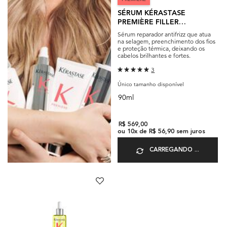
SÉRUM KÉRASTASE
PREMIÈRE FILLER
FONDAMENTAL
Sérum reparador antifrizz que atua
na selagem, preenchimento dos fios
e proteção térmica, deixando os
cabelos brilhantes e fortes.
3
Único tamanho disponível
90ml
R$ 569,00
ou
10
x de
R$ 56,90
sem juros
CARREGANDO ...