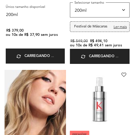
Selecionar tamanho
Único tamanho disponível
200ml
Festival de Máscaras
Ler mais
R$ 379,00
ou
10
x de
R$ 37,90
sem juros
Old price
R$ 549,00
New price
R$ 494,10
ou
10
x de
R$ 49,41
sem juros
CARREGANDO ...
CARREGANDO ...
PREMIÈRE