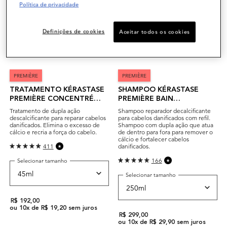
Política de privacidade
Definições de cookies
Aceitar todos os cookies
PREMIÈRE
PREMIÈRE
TRATAMENTO KÉRASTASE
SHAMPOO KÉRASTASE
PREMIÈRE CONCENTRÉ
PREMIÈRE BAIN
DÉCALCIFIANT ULTRA-
DÉCALCIFIANT
Tratamento de dupla ação
Shampoo reparador decalcificante
RÉPARATEUR
RÉPARATEUR
descalcificante para reparar cabelos
para cabelos danificados com refil.
danificados. Elimina o excesso de
Shampoo com dupla ação que atua
cálcio e recria a força do cabelo.
de dentro para fora para remover o
cálcio e fortalecer cabelos
411
danificados.
166
Selecionar tamanho
Selecionar tamanho
R$ 192,00
ou
10
x de
R$ 19,20
sem juros
R$ 299,00
ou
10
x de
R$ 29,90
sem juros