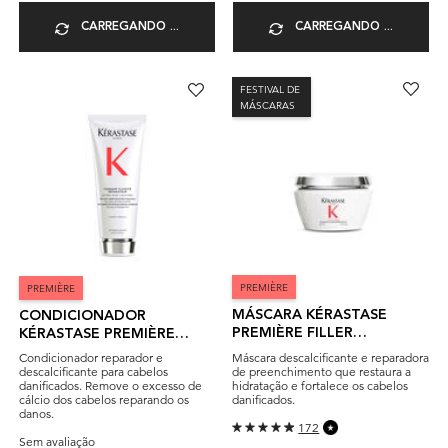
CARREGANDO ...
CARREGANDO ...
FESTIVAL DE
MÁSCARAS
PREMIÈRE
PREMIÈRE
MÁSCARA KÉRASTASE
CONDICIONADOR
PREMIÈRE FILLER
KÉRASTASE PREMIÈRE
RÉPARATEUR
FONDANT FLUIDITÉ
Máscara descalcificante e reparadora
Condicionador reparador e
RÉPARATEUR
de preenchimento que restaura a
descalcificante para cabelos
hidratação e fortalece os cabelos
danificados. Remove o excesso de
danificados.
cálcio dos cabelos reparando os
danos.
172
Sem avaliação