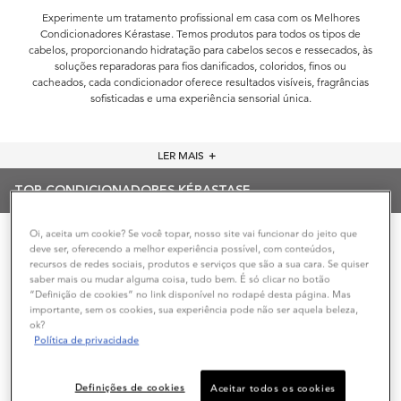
Experimente um tratamento profissional em casa com os Melhores
Condicionadores Kérastase. Temos produtos para todos os tipos de
cabelos, proporcionando hidratação para cabelos secos e ressecados, às
soluções reparadoras para fios danificados, coloridos, finos ou
cacheados, cada condicionador oferece resultados visíveis, fragrâncias
sofisticadas e uma experiência sensorial única.
LER MAIS
＋
TOP CONDICIONADORES KÉRASTASE
Oi, aceita um cookie? Se você topar, nosso site vai funcionar do jeito que
Ordenar Por
FILTRAR POR
deve ser, oferecendo a melhor experiência possível, com conteúdos,
FILTERS MENU
recursos de redes sociais, produtos e serviços que são a sua cara. Se quiser
saber mais ou mudar alguma coisa, tudo bem. É só clicar no botão
“Definição de cookies” no link disponível no rodapé desta página. Mas
importante, sem os cookies, sua experiência pode não ser aquela beleza,
ok?
Política de privacidade
Definições de cookies
Aceitar todos os cookies