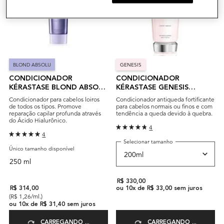
BLOND ABSOLU
GENESIS
CONDICIONADOR
CONDICIONADOR
KÉRASTASE BLOND ABSOLU
KÉRASTASE GENESIS
CICAFLASH
FONDANT RENFORÇATEUR
Condicionador para cabelos loiros
Condicionador antiqueda fortificante
de todos os tipos. Promove
para cabelos normais ou finos e com
reparação capilar profunda através
tendência a queda devido à quebra.
do Ácido Hialurônico.
4
4
Selecionar tamanho
Único tamanho disponível
250 ml
R$ 330,00
R$ 314,00
ou
10
x de
R$ 33,00
sem juros
(R$ 1,26/ml.)
ou
10
x de
R$ 31,40
sem juros
CARREGANDO ...
CARREGANDO ...