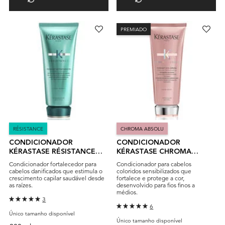
PREMIADO
RÉSISTANCE
CHROMA ABSOLU
CONDICIONADOR
CONDICIONADOR
KÉRASTASE RÉSISTANCE
KÉRASTASE CHROMA
FONDANT EXTENTIONISTE
ABSOLU FONDANT CICA
Condicionador fortalecedor para
Condicionador para cabelos
CHROMA
cabelos danificados que estimula o
coloridos sensibilizados que
crescimento capilar saudável desde
fortalece e protege a cor,
as raízes.
desenvolvido para fios finos a
médios.
3
6
Único tamanho disponível
Único tamanho disponível