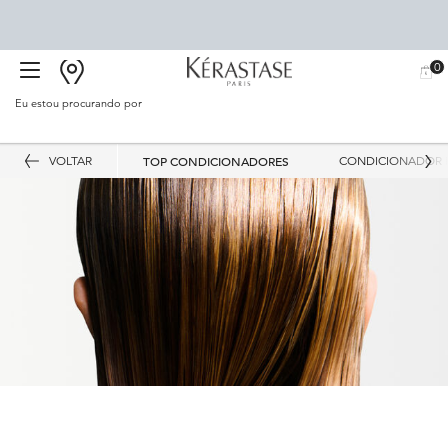
0
BUSCAR
MEU
0 PR
CARR
SALÃO
Eu estou procurando por
Proc
Main content
VOLTAR
TOP CONDICIONADORES
CONDICIONADOR 
Melhores Condicionadores Kérastase