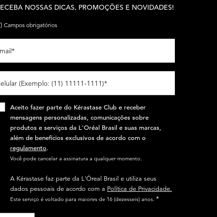
ECEBA NOSSAS DICAS, PROMOÇÕES E NOVIDADES!
*)
Campos obrigatórios
mail
*
elular (Exemplo: (11) 11111-1111)
*
Aceito fazer parte do Kérastase Club e receber
mensagens personalizadas, comunicações sobre
produtos e serviços da L'Oréal Brasil e suas marcas,
além de benefícios exclusivos de acordo com o
regulamento
.​
Você pode cancelar a assinatura a qualquer momento.​
A Kérastase faz parte da L'Óreal Brasil e utiliza seus
dados pessoais de acordo com a
Política de Privacidade.
*
Este serviço é voltado para maiores de 16 (dezesseis) anos.