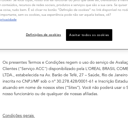
m conteúdos, recursos de redes sociais, produtos e serviços que são a sua cara. Se quiser
www.loja.dermaclub.com.br
 coisa, tudo bem. É só clicar no botão “Definição de cookies” no link disponível no ro
importante, sem os cookies, sua experiência pode não ser aquela beleza, ok?
www.loja.segredosdesalao.com.br
 privacidade
www.kerastase.com.br
Definições de cookies
Aceitar todos os cookies
www.skinceuticals.com.br
Os presentes Termos e Condições regem o uso do serviço de Avalia
Clientes ("
Serviço ACC
") disponibilizado pela L´OREAL BRASIL C
LTDA., estabelecida na Av. Barão de Tefé, 27 – Saúde, Rio de Janeiro 
inscrita no CNPJ/MF sob o nº 30.278.428/0001-61 e Inscrição Estadua
atuando em nome de nossos sites (“
Sites
”). Você não poderá usar o 
nosso funcionário ou de qualquer de nossas afiliadas.
Condições gerais