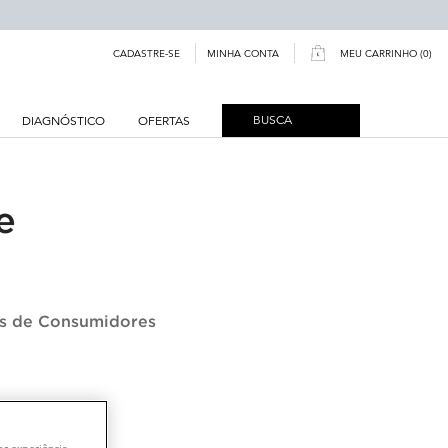
MINHA CONTA
CADASTRE-SE
MEU CARRINHO
0
0 PRODUCT IN CART
BUSCA
DIAGNÓSTICO
OFERTAS
e
os de Consumidores
or experiência