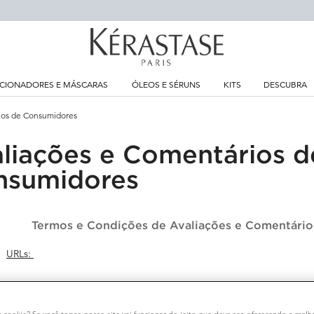
CIONADORES E MÁSCARAS
ÓLEOS E SÉRUNS
KITS
DESCUBRA
ios de Consumidores
liações e Comentários d
nsumidores
Termos e Condições de Avaliações e Comentári
URLs:
www.lancome.com.br
m cookie? Se você topar, nosso site vai funcionar do jeito que deve ser, oferecendo a melh