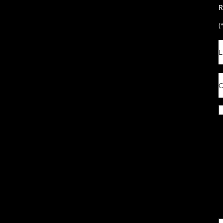
R
(
E
C