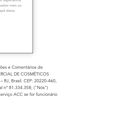
 saber mais ou
dapé desta
ções e Comentários de
OMERCIAL DE COSMÉTICOS
– RJ, Brasil. CEP: 20220-460,
l nº 81.334.358; ("
Nós
")
Serviço ACC se for funcionário