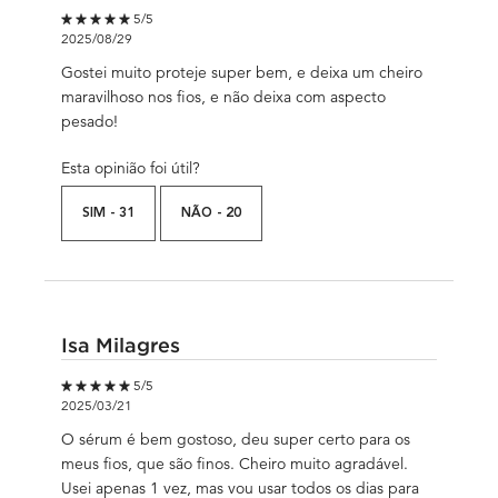
5 out of 5 stars.
5/5
2025/08/29
Gostei muito proteje super bem, e deixa um cheiro
maravilhoso nos fios, e não deixa com aspecto
pesado!
Esta opinião foi útil?
SIM -
31
NÃO -
20
Isa Milagres
5 out of 5 stars.
5/5
2025/03/21
O sérum é bem gostoso, deu super certo para os
meus fios, que são finos. Cheiro muito agradável.
Usei apenas 1 vez, mas vou usar todos os dias para