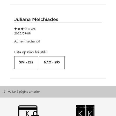
Juliana Melchiades
3 out of 5 stars.
3/5
2023/09/09
Achei mediano!
Esta opinião foi útil?
SIM -
282
NÃO -
295
Voltar à página anterior