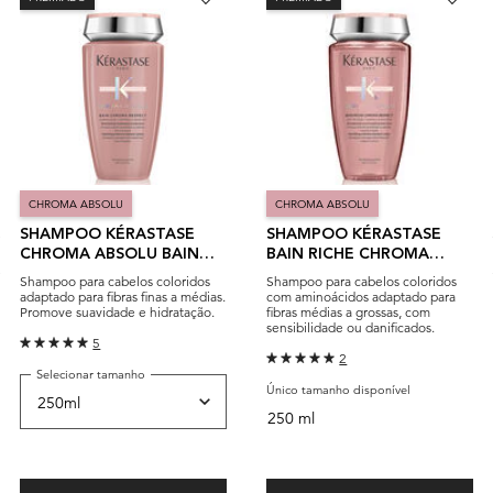
CHROMA ABSOLU
CHROMA ABSOLU
SHAMPOO KÉRASTASE
SHAMPOO KÉRASTASE
CHROMA ABSOLU BAIN
BAIN RICHE CHROMA
CHROMA RESPECT
RESPECT | COR INTENSA
Shampoo para cabelos coloridos
Shampoo para cabelos coloridos
adaptado para fibras finas a médias.
com aminoácidos adaptado para
Promove suavidade e hidratação.
fibras médias a grossas, com
sensibilidade ou danificados.
5
2
Selecionar tamanho
Único tamanho disponível
250 ml