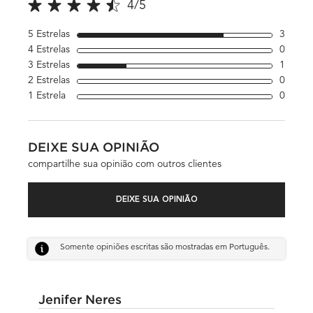
4/5
4 out of 5 stars.
5 Estrelas
3
3 revi
4 Estrelas
0
1 revi
3 Estrelas
1
1 revi
2 Estrelas
0
1 revi
1 Estrela
0
1 revi
DEIXE SUA OPINIÃO
compartilhe sua opinião com outros clientes
DEIXE SUA OPINIÃO
Somente opiniões escritas são mostradas em Português.
Jenifer Neres