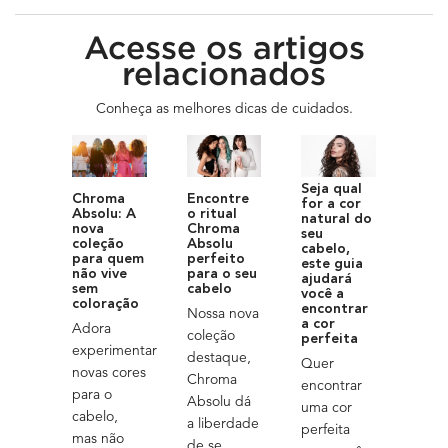
Discover Related Articles
Acesse os artigos
relacionados
Conheça as melhores dicas de cuidados.
Seja qual
Encontre
Chroma
for a cor
o ritual
Absolu: A
natural do
Chroma
nova
seu
Absolu
coleção
cabelo,
perfeito
para quem
este guia
para o seu
não vive
ajudará
cabelo
sem
você a
coloração
encontrar
Nossa nova
a cor
Adora
coleção
perfeita
experimentar
destaque,
Quer
novas cores
Chroma
encontrar
para o
Absolu dá
uma cor
cabelo,
a liberdade
perfeita
mas não
de se