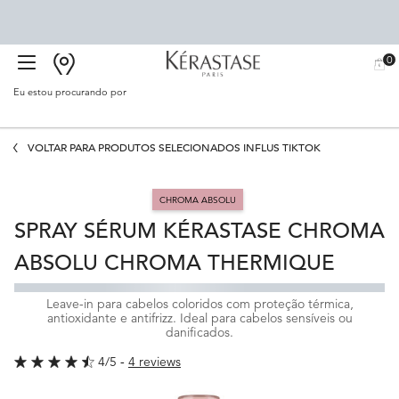
0
BUSCAR
MEU
0 PR
CARR
SALÃO
Eu estou procurando por
Proc
Main content
VOLTAR PARA PRODUTOS SELECIONADOS INFLUS TIKTOK
CHROMA ABSOLU
SPRAY SÉRUM KÉRASTASE CHROMA
ABSOLU CHROMA THERMIQUE
Leave-in para cabelos coloridos com proteção térmica,
antioxidante e antifrizz. Ideal para cabelos sensíveis ou
danificados.
4/5
4 reviews