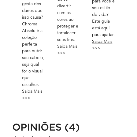
para você e
gosta dos
divertir
seu estilo
danos que
com as
de vida?
isso causa?
cores ao
Este guia
Chroma
proteger e
está aqui
Absolu é a
fortalecer
para ajudar.
coleção
seus fios.
Saiba Mais
perfeita
Saiba Mais
>>>
para nutrir
>>>
seu cabelo,
seja qual
for o visual
que
escolher.
Saiba Mais
>>>
OPINIÕES (4)
PDP Slot 3 Section
PDP Avaliações