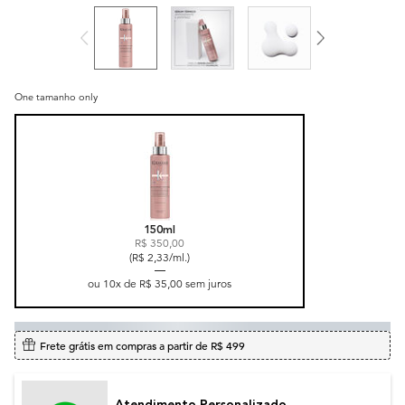
One tamanho only
Selected
, 1 of 1
150ml
R$ 350,00
(R$ 2,33/ml.)
ou
10
x de
R$ 35,00
sem juros
Frete grátis em compras a partir de R$ 499