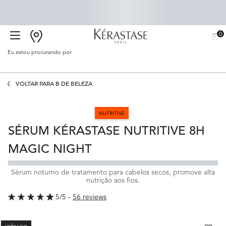
0
BUSCAR
MEU
0 PR
CARR
SALÃO
Eu estou procurando por
Proc
Main content
VOLTAR PARA B DE BELEZA
NUTRITIVE
SÉRUM KÉRASTASE NUTRITIVE 8H
MAGIC NIGHT
Sérum noturno de tratamento para cabelos secos, promove alta
nutrição aos fios.
5/5
56 reviews