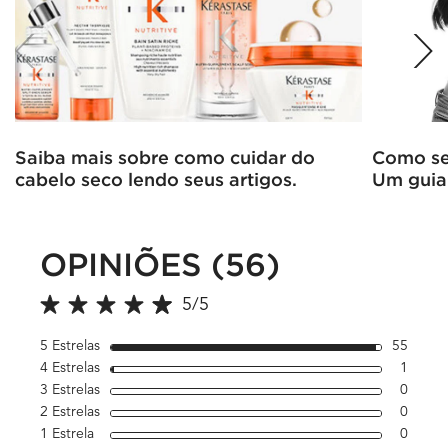
Saiba mais sobre como cuidar do
Como se 
cabelo seco lendo seus artigos.
Um guia
OPINIÕES (56)
PDP Avaliações
5/5
5 out of 5 stars.
5 Estrelas
55
55 rev
4 Estrelas
1
1 revi
3 Estrelas
0
1 revi
2 Estrelas
0
1 revi
1 Estrela
0
1 revi