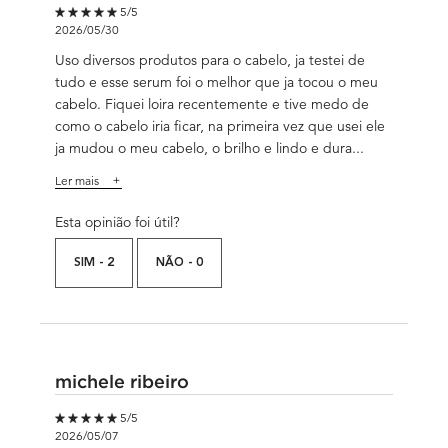
5 out of 5 stars.
5/5
2026/05/30
Uso diversos produtos para o cabelo, ja testei de
tudo e esse serum foi o melhor que ja tocou o meu
cabelo. Fiquei loira recentemente e tive medo de
como o cabelo iria ficar, na primeira vez que usei ele
ja mudou o meu cabelo, o brilho e lindo e dura...
Ler mais
Esta opinião foi útil?
SIM -
2
NÃO -
0
michele ribeiro
5 out of 5 stars.
5/5
2026/05/07