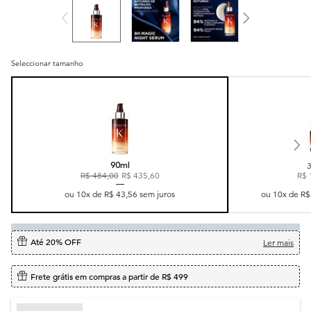
Seleccionar tamanho
Selected
, 1 of 2
90ml
R$ 484,00
Old price
New price
R$ 435,60
R$ 
ou
10
x de
R$ 43,56
sem juros
ou
10
x de
R$
Até 20% OFF
Ler mais
Frete grátis em compras a partir de R$ 499