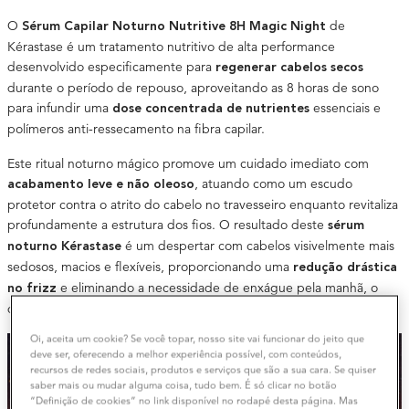
O
de
Sérum Capilar Noturno Nutritive 8H Magic Night
Kérastase é um tratamento nutritivo de alta performance
desenvolvido especificamente para
regenerar cabelos secos
durante o período de repouso, aproveitando as 8 horas de sono
para infundir uma
essenciais e
dose concentrada de nutrientes
polímeros anti-ressecamento na fibra capilar.
Este ritual noturno mágico promove um cuidado imediato com
, atuando como um escudo
acabamento leve e não oleoso
protetor contra o atrito do cabelo no travesseiro enquanto revitaliza
profundamente a estrutura dos fios. O resultado deste
sérum
é um despertar com cabelos visivelmente mais
noturno Kérastase
sedosos, macios e flexíveis, proporcionando uma
redução drástica
e eliminando a necessidade de enxágue pela manhã, o
no frizz
que facilita a estilização diária e revela um brilho incomparável.
Oi, aceita um cookie? Se você topar, nosso site vai funcionar do jeito que
deve ser, oferecendo a melhor experiência possível, com conteúdos,
recursos de redes sociais, produtos e serviços que são a sua cara. Se quiser
saber mais ou mudar alguma coisa, tudo bem. É só clicar no botão
“Definição de cookies” no link disponível no rodapé desta página. Mas