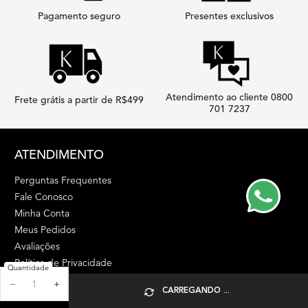
Pagamento seguro
Presentes exclusivos
Atendimento ao cliente 0800
Frete grátis a partir de R$499
701 7237
Footer navigation
ATENDIMENTO
Perguntas Frequentes
Fale Conosco
Minha Conta
Meus Pedidos
Avaliações
Política de Privacidade
Quantidade
Termos & Condições
−
+
CARREGANDO ...
Proteja-se de Golpes