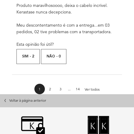
Produto maravilhosoooo, deixa o cabelo incrível.
Kerastase nunca decepciona.
Meu descontentamento é com a entrega...em 03
pedidos, 02 tive problemas com a transportadora.
Esta opinião foi útil?
SIM -
2
NÃO -
0
análises de produtos
1
2
3
...
14
Ver todos
Page 1 of 14. Current page
PDP Slot 3 Section
Voltar à página anterior