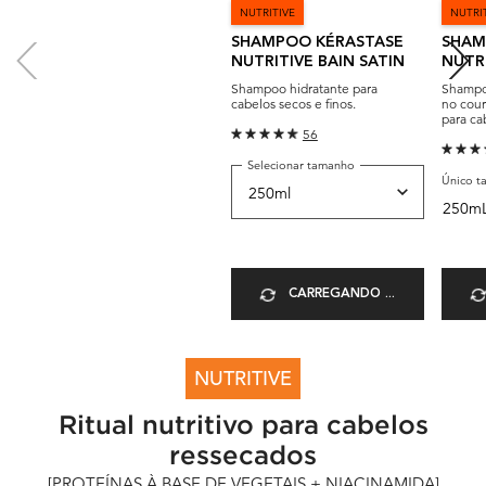
NUTRITIVE
NUTRI
SHAMPOO KÉRASTASE
SHAM
NUTRITIVE BAIN SATIN
NUTRI
RICH
Shampoo hidratante para
Shampoo
cabelos secos e finos.
no cour
para ca
56
Selecionar tamanho
Único t
250m
CARREGANDO ...
PDP Health Ritual for Dry Hair - Global
NUTRITIVE
Ritual nutritivo para cabelos
ressecados
[PROTEÍNAS À BASE DE VEGETAIS + NIACINAMIDA]