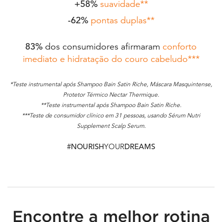
+58%
suavidade**
-62%
pontas duplas**
83%
dos consumidores afirmaram
conforto
imediato e hidratação do couro cabeludo***
*Teste instrumental após Shampoo Bain Satin Riche, Máscara Masquintense,
Protetor Térmico Nectar Thermique.
**Teste instrumental após Shampoo Bain Satin Riche.
***Teste de consumidor clínico em 31 pessoas, usando Sérum Nutri
Supplement Scalp Serum.
#
NOURISH
YOUR
DREAMS
PDP Section Find the Best Routine for Dry Hair - Global
Encontre a melhor rotina