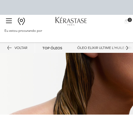
0
BUSCAR
MEU
0 PR
CARR
SALÃO
Eu estou procurando por
Proc
Main content
VOLTAR
TOP ÓLEOS
ÓLEO ELIXIR ULTIME L'HUILE ORI
Melhores Óleos Kérastase