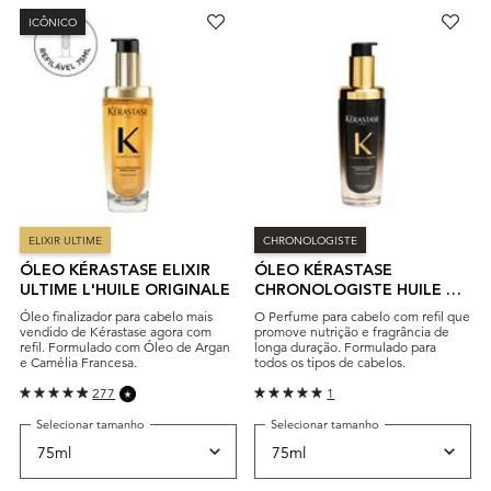
ICÔNICO
ELIXIR ULTIME
CHRONOLOGISTE
ÓLEO KÉRASTASE ELIXIR
ÓLEO KÉRASTASE
ULTIME L'HUILE ORIGINALE
CHRONOLOGISTE HUILE DE
PARFUM REVITALIZING
Óleo finalizador para cabelo mais
O Perfume para cabelo com refil que
vendido de Kérastase agora com
promove nutrição e fragrância de
refil. Formulado com Óleo de Argan
longa duração. Formulado para
e Camélia Francesa.
todos os tipos de cabelos.
277
1
Selecionar tamanho
Selecionar tamanho