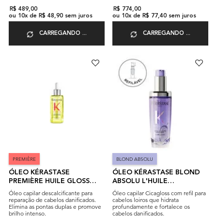
R$ 489,00
R$ 774,00
ou
10
x de
R$ 48,90
sem juros
ou
10
x de
R$ 77,40
sem juros
CARREGANDO ...
CARREGANDO ...
PREMIÈRE
BLOND ABSOLU
ÓLEO KÉRASTASE
ÓLEO KÉRASTASE BLOND
PREMIÈRE HUILE GLOSS
ABSOLU L'HUILE
RÉPARATRICE
CICAGLOSS
Óleo capilar descalcificante para
Óleo capilar Cicagloss com refil para
reparação de cabelos danificados.
cabelos loiros que hidrata
Elimina as pontas duplas e promove
profundamente e fortalece os
brilho intenso.
cabelos danificados.