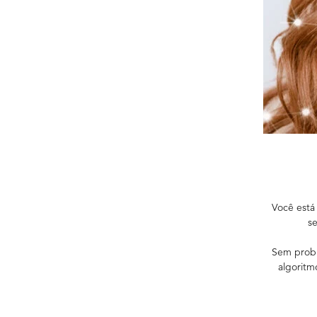
Você está
se
Sem probl
algoritm