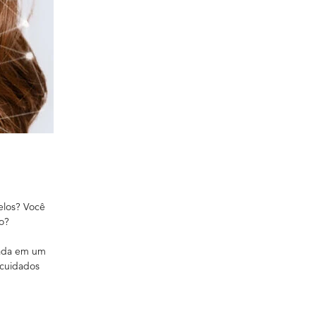
elos? Você
lo?
eada em um
 cuidados