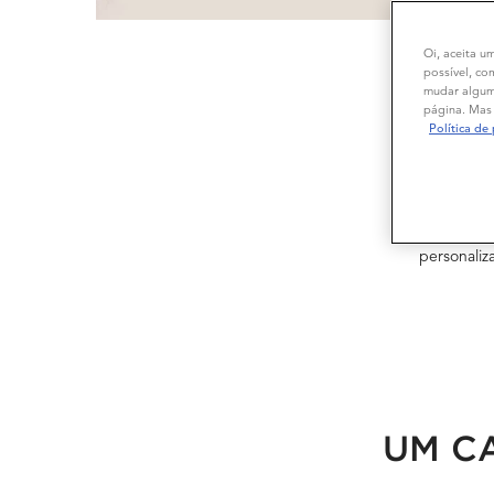
Oi, aceita u
possível, co
mudar alguma
página. Mas 
Política de
A fe
personaliz
UM C