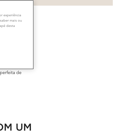
or experiência
 saber mais ou
dapé desta
eta e
perfeita de
OM UM