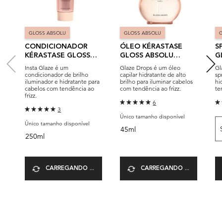
GLOSS ABSOLU
GLOSS ABSOLU
CONDICIONADOR
ÓLEO KÉRASTASE
S
KÉRASTASE GLOSS
GLOSS ABSOLU
G
ABSOLU INSTA GLAZE
GLAZE DROPS
G
Insta Glaze é um
Glaze Drops é um óleo
Gl
F
condicionador de brilho
capilar hidratante de alto
sp
iluminador e hidratante para
brilho para iluminar cabelos
hi
cabelos com tendência ao
com tendência ao frizz.
te
frizz.
6
3
Único tamanho disponível
Único tamanho disponível
45ml
250ml
CARREGANDO ...
CARREGANDO ...