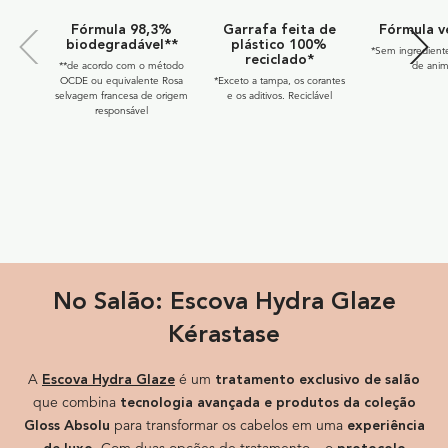
Fórmula 98,3%
Garrafa feita de
Fórmula v
biodegradável**
plástico 100%
*Sem ingredient
reciclado*
**de acordo com o método
de anim
OCDE ou equivalente Rosa
*Exceto a tampa, os corantes
selvagem francesa de origem
e os aditivos. Reciclável
responsável
Ritual no salão
No Salão: Escova Hydra Glaze
Kérastase
A
é um
Escova Hydra Glaze
tratamento exclusivo de salão
que combina
tecnologia avançada e produtos da coleção
para transformar os cabelos em uma
Gloss Absolu
experiência