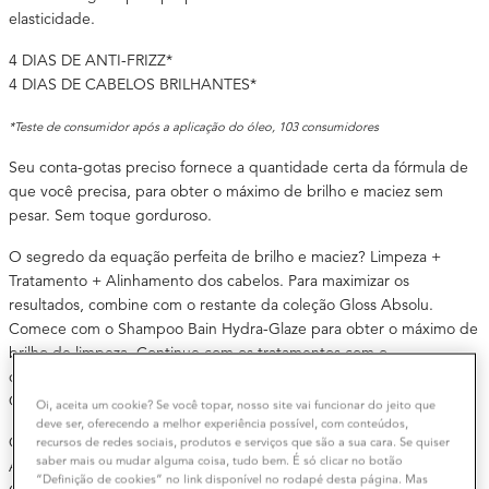
elasticidade.
4 DIAS DE ANTI-FRIZZ*
4 DIAS DE CABELOS BRILHANTES*
*Teste de consumidor após a aplicação do óleo, 103 consumidores
Seu conta-gotas preciso fornece a quantidade certa da fórmula de
que você precisa, para obter o máximo de brilho e maciez sem
pesar. Sem toque gorduroso.
O segredo da equação perfeita de brilho e maciez? Limpeza +
Tratamento + Alinhamento dos cabelos. Para maximizar os
resultados, combine com o restante da coleção Gloss Absolu.
Comece com o Shampoo Bain Hydra-Glaze para obter o máximo de
brilho de limpeza. Continue com os tratamentos com o
condicionador Insta Glaze. Por fim, finalize com o leave-in Kérastase
Glaze Drops como toque final de brilho.
Oi, aceita um cookie? Se você topar, nosso site vai funcionar do jeito que
deve ser, oferecendo a melhor experiência possível, com conteúdos,
CABELO COM BRILHO ESPELHADO PARA 4 DIAS DE AÇÃO
recursos de redes sociais, produtos e serviços que são a sua cara. Se quiser
saber mais ou mudar alguma coisa, tudo bem. É só clicar no botão
ANTIFRIZZ*
“Definição de cookies” no link disponível no rodapé desta página. Mas