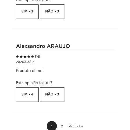
SIM -
3
NÃO -
3
Alexsandro ARAUJO
5 out of 5 stars.
5/5
2026/03/03
Produto otimo!
Esta opinião foi útil?
SIM -
4
NÃO -
3
análises de produtos
1
2
Ver todos
Page 1 of 2. Current page