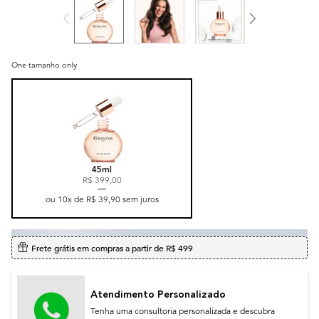
One tamanho only
Selected
, 1 of 1
45ml
R$ 399,00
ou
10
x de
R$ 39,90
sem juros
Frete grátis em compras a partir de R$ 499
Atendimento Personalizado
Tenha uma consultoria personalizada e descubra