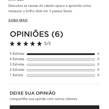
Descubra as causas do cabelo opaco e aprenda como
restaurar o brilho dele em 3 passos fáceis.
SAIBA MAIS
OPINIÕES (6)
PDP Slot 3 Section
PDP Avaliações
5/5
5 out of 5 stars.
5 Estrelas
6
6 revi
4 Estrelas
0
1 revi
3 Estrelas
0
1 revi
2 Estrelas
0
1 revi
1 Estrela
0
1 revi
DEIXE SUA OPINIÃO
compartilhe sua opinião com outros clientes