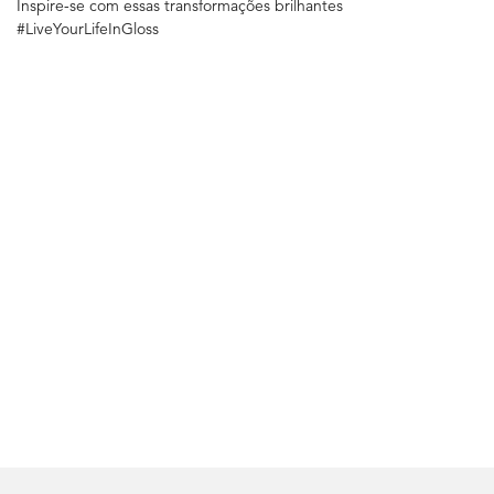
Inspire-se com essas transformações brilhantes
#LiveYourLifeInGloss