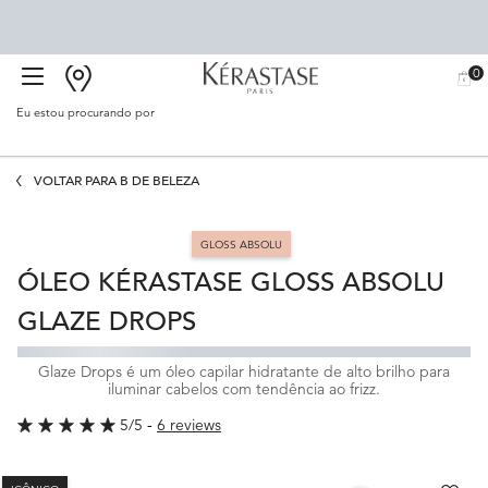
0
BUSCAR
MEU
0 PR
CARR
SALÃO
Eu estou procurando por
Proc
Main content
VOLTAR PARA B DE BELEZA
GLOSS ABSOLU
ÓLEO KÉRASTASE GLOSS ABSOLU
GLAZE DROPS
Glaze Drops é um óleo capilar hidratante de alto brilho para
iluminar cabelos com tendência ao frizz.
5/5
6 reviews