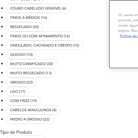
COURO CABELUDO SENSÍVEL (6)
Oi, aceita u
FINOS A MÉDIOS (16)
possível, co
mudar alguma
RESSECADO (35)
página. Mas 
FINOS OU COM AFINAMENTO (16)
Política de
ONDULADO, CACHEADO E CRESPO (15)
OLEOSO (10)
MUITO DANIFICADO (30)
MUITO RESSECADO (13)
GROSSO (22)
LISO (17)
COM FRIZZ (19)
CABELOS MASCULINOS (4)
MEDIO A GROSSO (22)
Tipo de Produto