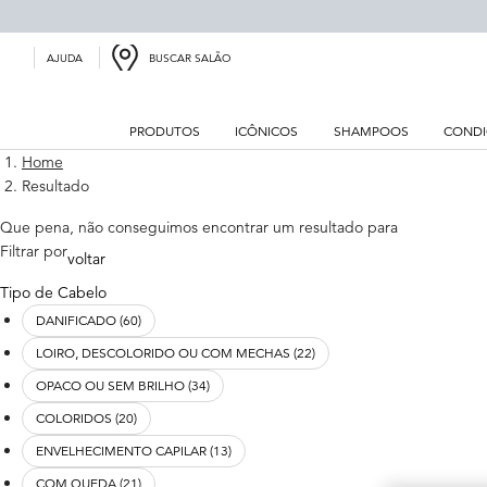
BUSCAR SALÃO
AJUDA
PRODUTOS
ICÔNICOS
SHAMPOOS
CONDI
Main content
Home
Resultado
Que pena, não conseguimos encontrar um resultado para
Refinements menu
Filtrar por
voltar
Tipo de Cabelo
DANIFICADO (60)
LOIRO, DESCOLORIDO OU COM MECHAS (22)
OPACO OU SEM BRILHO (34)
COLORIDOS (20)
ENVELHECIMENTO CAPILAR (13)
COM QUEDA (21)