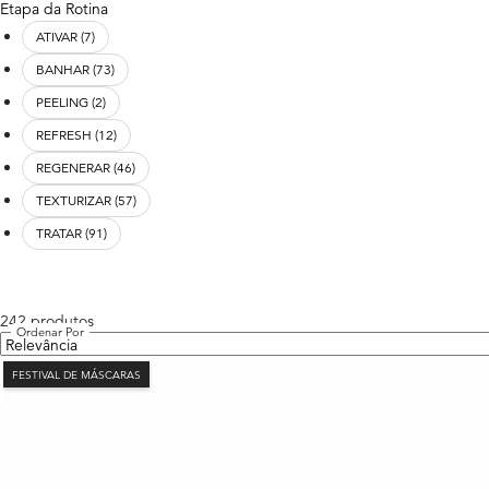
Etapa da Rotina
ATIVAR (7)
BANHAR (73)
PEELING (2)
REFRESH (12)
REGENERAR (46)
TEXTURIZAR (57)
TRATAR (91)
Reset all
chosen refinement filters
242 produtos
Ordenar Por
FESTIVAL DE MÁSCARAS