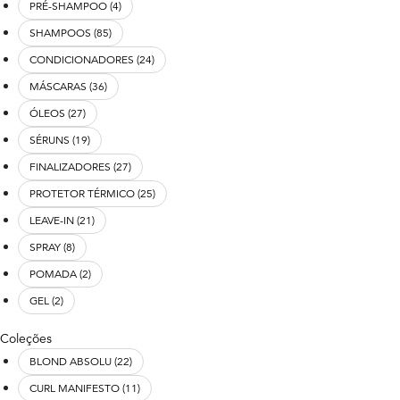
PRÉ-SHAMPOO (4)
SHAMPOOS (85)
CONDICIONADORES (24)
MÁSCARAS (36)
ÓLEOS (27)
SÉRUNS (19)
FINALIZADORES (27)
PROTETOR TÉRMICO (25)
LEAVE-IN (21)
SPRAY (8)
POMADA (2)
GEL (2)
Coleções
BLOND ABSOLU (22)
CURL MANIFESTO (11)