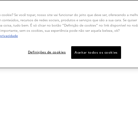
m cookie? Se você topar, nosso site vai funcionar do jeito que deve ser, oferecendo a melh
m conteúdos, recursos de redes sociais, produtos e serviços que são a sua cara. Se quiser
 coisa, tudo bem. É só clicar no botão “Definição de cookies” no link disponível no ro
importante, sem os cookies, sua experiência pode não ser aquela beleza, ok?
 privacidade
Definições de cookies
Aceitar todos os cookies