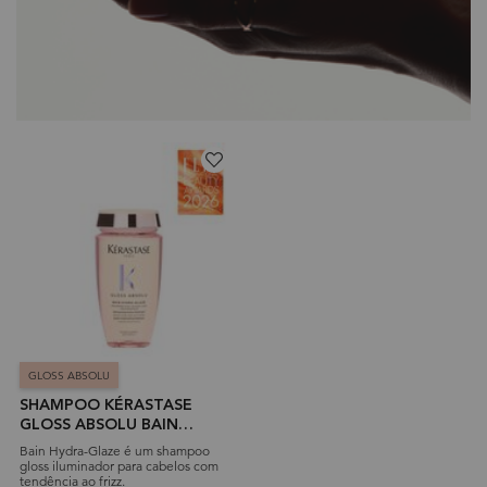
GLOSS ABSOLU
SHAMPOO KÉRASTASE
GLOSS ABSOLU BAIN
HYDRA-GLAZE
Bain Hydra-Glaze é um shampoo
gloss iluminador para cabelos com
tendência ao frizz.