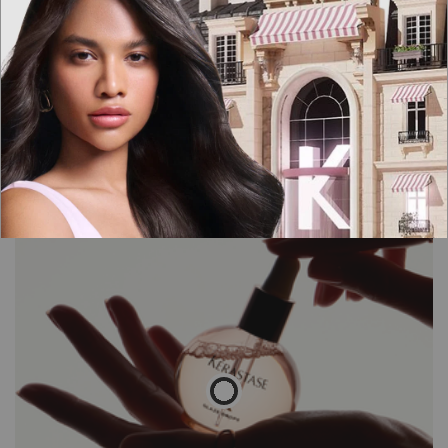
R$ 349,00
R$ 399,00
ou
10
x de
R$ 34,90
sem juros
ou
10
x de
R$ 39,90
sem juros
CARREGANDO ...
CARREGANDO ...