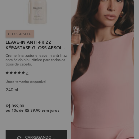
GLOSS ABSOLU
LEAVE-IN ANTI-FRIZZ
KÉRASTASE GLOSS ABSOLU
FRIZZ GLAZE CRÈME
Creme finalizador e leave-in anti-frizz
com ácido hialurônico para todos os
tipos de cabelo.
2
Único tamanho disponível
240ml
R$ 399,00
ou
10
x de
R$ 39,90
sem juros
CARREGANDO ...