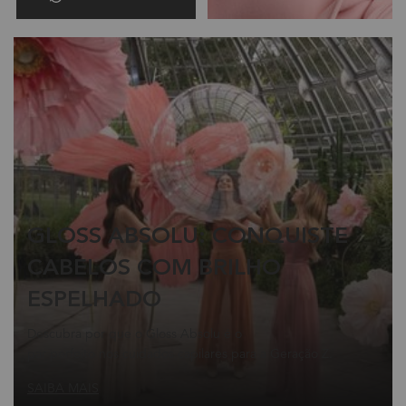
GLOSS ABSOLU: CONQUISTE
CABELOS COM BRILHO
ESPELHADO
Descubra por que o Gloss Absolu é o
par perfeito nos cuidados capilares para a Geração Z.
SAIBA MAIS