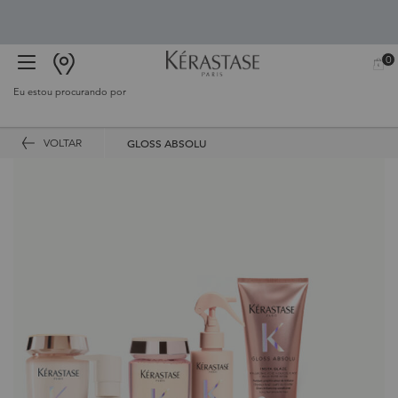
0
BUSCAR
MEU
0 PR
CARR
SALÃO
Eu estou procurando por
Proc
Main content
VOLTAR
GLOSS ABSOLU