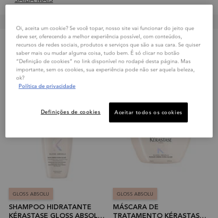
LER MAIS
＋
Oi, aceita um cookie? Se você topar, nosso site vai funcionar do jeito que
deve ser, oferecendo a melhor experiência possível, com conteúdos,
recursos de redes sociais, produtos e serviços que são a sua cara. Se quiser
Ordenar Por
FILTRAR POR
FILTERS MENU
saber mais ou mudar alguma coisa, tudo bem. É só clicar no botão
“Definição de cookies” no link disponível no rodapé desta página. Mas
importante, sem os cookies, sua experiência pode não ser aquela beleza,
ok?
Política de privacidade
LANÇAMENTO
LANÇAMENTO
FESTIVAL DE
Definições de cookies
Aceitar todos os cookies
MÁSCARAS
GLOSS ABSOLU
GLOSS ABSOLU
SHAMPOO HIDRATANTE
MÁSCARA DE
KÉRASTASE GLOSS ABSOLU
TRATAMENTO KÉRASTASE