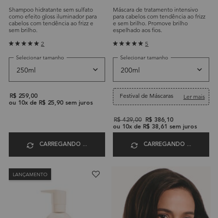
BAIN HYDRA-GLAZE RICHE
GLOSS ABSOLU MASQUE
Shampoo hidratante sem sulfato
Máscara de tratamento intensivo
HYDRA-GLAZE
como efeito gloss iluminador para
para cabelos com tendência ao frizz
cabelos com tendência ao frizz e
e sem brilho. Promove brilho
sem brilho.
espelhado aos fios.
2
5
Selecionar tamanho
Selecionar tamanho
Festival de Máscaras
Ler mais
R$ 259,00
ou
10
x de
R$ 25,90
sem juros
Old price
R$ 429,00
New price
R$ 386,10
ou
10
x de
R$ 38,61
sem juros
CARREGANDO ...
CARREGANDO ...
LANÇAMENTO