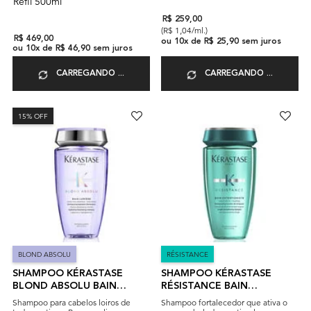
Refil 500ml
R$ 259,00
(R$ 1,04/ml.)
R$ 469,00
ou
10
x de
R$ 25,90
sem juros
ou
10
x de
R$ 46,90
sem juros
CARREGANDO ...
CARREGANDO ...
15% OFF
BLOND ABSOLU
RÉSISTANCE
SHAMPOO KÉRASTASE
SHAMPOO KÉRASTASE
BLOND ABSOLU BAIN
RÉSISTANCE BAIN
LUMIÈRE
EXTENTIONISTE
Shampoo para cabelos loiros de
Shampoo fortalecedor que ativa o