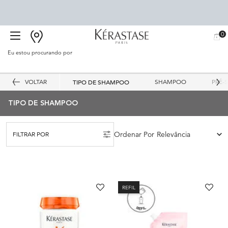
0
BUSCAR
MEU
0 PR
CARR
SALÃO
Eu estou procurando por
Proc
Main content
VOLTAR
TIPO DE SHAMPOO
SHAMPOO
PRÉ-
TIPO DE SHAMPOO
Ordenar Por
FILTRAR POR
FILTERS MENU
REFIL