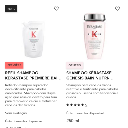
REFIL
PREMIÈRE
GENESIS
REFIL SHAMPOO
SHAMPOO KÉRASTASE
KÉRASTASE PREMIÈRE BAIN
GENESIS BAIN NUTRI-
DÉCALCIFIANT
FORTIFIANT
Refil do Shampoo reparador
Shampoo para cabelos fracos
RÉPARATEUR
decalcificante para cabelos
nutritivo e forificante para cabelos
danificados. Shampoo com dupla
grossos ou secos com tendência à
ação que atua de dentro para fora
queda.
para remover o cálcio e fortalecer
cabelos danificados.
5
Sem avaliação
Único tamanho disponível
250 ml
Único tamanho disponível