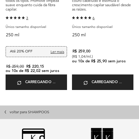
todos os tipos. Promove limpeza
couro cabeludo e estimula o
suave enquanto cuida da fibra
crescimento capilar saudável desde
capilar.
as raízes.
3
6
Único tamanho disponível
Único tamanho disponível
250 ml
250 ml
Até 20% OFF
Ler mais
R$ 259,00
(R$ 1,04/ml.)
ou
10
x de
R$ 25,90
sem juros
Old price
R$ 259,00
New price
R$ 220,15
ou
10
x de
R$ 22,02
sem juros
CARREGANDO ...
CARREGANDO ...
voltar para SHAMPOOS