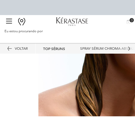
0
BUSCAR
MEU
0 PR
CARR
SALÃO
Eu estou procurando por
Proc
Main content
VOLTAR
TOP SÉRUNS
SPRAY SÉRUM CHROMA ABSOL
Melhores Séruns Kérastase