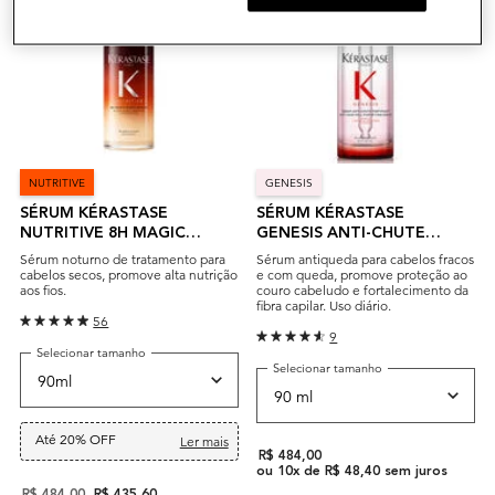
NUTRITIVE
GENESIS
SÉRUM KÉRASTASE
SÉRUM KÉRASTASE
NUTRITIVE 8H MAGIC
GENESIS ANTI-CHUTE
NIGHT
FORTIFIANT
Sérum noturno de tratamento para
Sérum antiqueda para cabelos fracos
cabelos secos, promove alta nutrição
e com queda, promove proteção ao
aos fios.
couro cabeludo e fortalecimento da
fibra capilar. Uso diário.
56
9
Selecionar tamanho
Selecionar tamanho
Até 20% OFF
Ler mais
R$ 484,00
ou
10
x de
R$ 48,40
sem juros