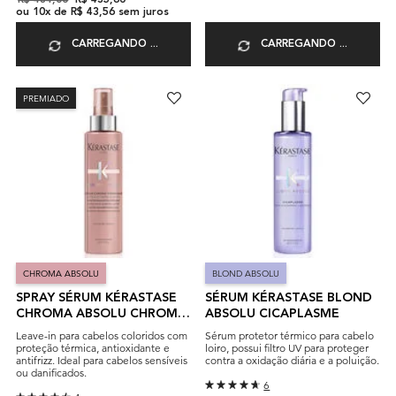
Old price
R$ 484,00
New price
R$ 435,60
ou
10
x de
R$ 43,56
sem juros
CARREGANDO ...
CARREGANDO ...
PREMIADO
CHROMA ABSOLU
BLOND ABSOLU
SPRAY SÉRUM KÉRASTASE
SÉRUM KÉRASTASE BLOND
CHROMA ABSOLU CHROMA
ABSOLU CICAPLASME
THERMIQUE
Leave-in para cabelos coloridos com
Sérum protetor térmico para cabelo
proteção térmica, antioxidante e
loiro, possui filtro UV para proteger
antifrizz. Ideal para cabelos sensíveis
contra a oxidação diária e a poluição.
ou danificados.
6