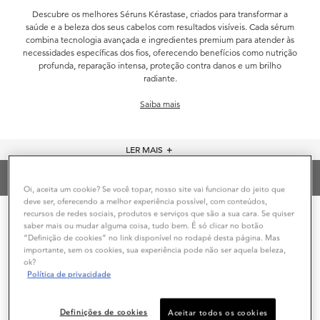
Descubre os melhores Séruns Kérastase, criados para transformar a
saúde e a beleza dos seus cabelos com resultados visíveis. Cada sérum
combina tecnologia avançada e ingredientes premium para atender às
necessidades específicas dos fios, oferecendo benefícios como nutrição
profunda, reparação intensa, proteção contra danos e um brilho
radiante.
Saiba mais
LER MAIS
＋
TOP SÉRUNS KÉRASTASE
Oi, aceita um cookie? Se você topar, nosso site vai funcionar do jeito que
deve ser, oferecendo a melhor experiência possível, com conteúdos,
recursos de redes sociais, produtos e serviços que são a sua cara. Se quiser
Ordenar Por
FILTRAR POR
saber mais ou mudar alguma coisa, tudo bem. É só clicar no botão
FILTERS MENU
“Definição de cookies” no link disponível no rodapé desta página. Mas
importante, sem os cookies, sua experiência pode não ser aquela beleza,
ok?
Política de privacidade
ICÔNICO
ICÔNICO
Definições de cookies
Aceitar todos os cookies
10% OFF