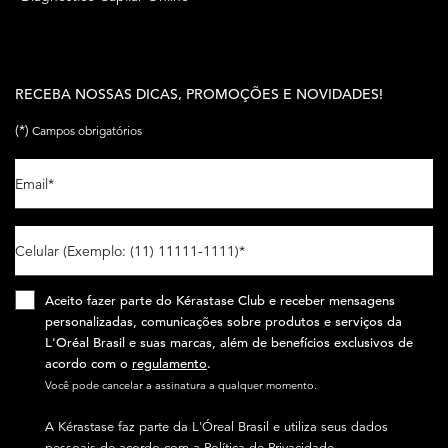
RECEBA NOSSAS DICAS, PROMOÇÕES E NOVIDADES!
(*)
Campos obrigatórios
Email
*
Celular (Exemplo: (11) 11111-1111)
*
Aceito fazer parte do Kérastase Club e receber mensagens
personalizadas, comunicações sobre produtos e serviços da
L'Oréal Brasil e suas marcas, além de benefícios exclusivos de
acordo com o
regulamento
.​
Você pode cancelar a assinatura a qualquer momento.​
A Kérastase faz parte da L'Óreal Brasil e utiliza seus dados
pessoais de acordo com a
Política de Privacidade.