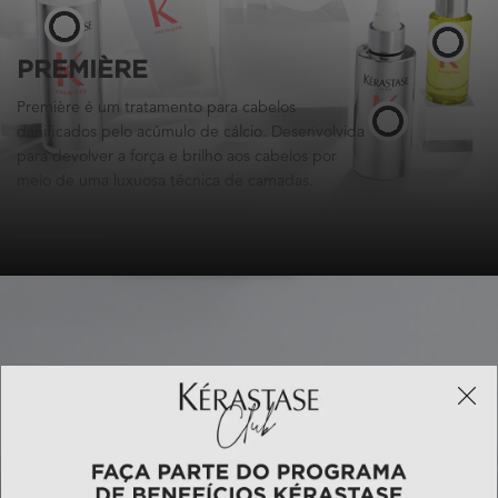
PREMIÈRE
Première é um tratamento para cabelos
danificados pelo acúmulo de cálcio. Desenvolvida
para devolver a força e brilho aos cabelos por
meio de uma luxuosa técnica de camadas.
SAIBA MAIS