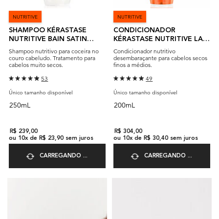
NUTRITIVE
NUTRITIVE
SHAMPOO KÉRASTASE
CONDICIONADOR
NUTRITIVE BAIN SATIN
KÉRASTASE NUTRITIVE LAIT
RICHE
VITAL
Shampoo nutritivo para coceira no
Condicionador nutritivo
couro cabeludo. Tratamento para
desembaraçante para cabelos secos
cabelos muito secos.
finos a médios.
53
49
Único tamanho disponível
Único tamanho disponível
250mL
200mL
R$ 239,00
R$ 304,00
ou
10
x de
R$ 23,90
sem juros
ou
10
x de
R$ 30,40
sem juros
CARREGANDO ...
CARREGANDO ...