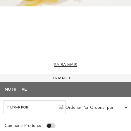
Nutritive – Tratamento Para cabelos
ressecados
Kerástase Nutritive é o melhor tratamento para cabelos
ressecados. Descubra uma coleção
Kérastase de nutrição e
hidratação
, desenvolvida para tornar os cabelos secos em fios
brilhantes e irresistivelmente macios ao toque.
SAIBA MAIS
LER MAIS
＋
NUTRITIVE
Ordenar Por
FILTRAR POR
FILTERS MENU
Comparar Produtos