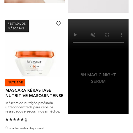
FESTIVAL DE
MÁSCARAS
8H MAGIC NIGHT
SERUM
NUTRITIVE
MÁSCARA KÉRASTASE
NUTRITIVE MASQUINTENSE
Máscara de nutrição profunda
ultraconcentrada para cabelos
ressecados e secos finos a médios.
3
Único tamanho disponível