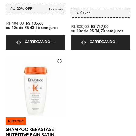
Até 20% OFF
Ler mais
10% OFF
Old price
R$ 484,00
New price
R$ 435,60
Old price
R$ 830,00
New price
R$ 747,00
ou
10
x de
R$ 43,56
sem juros
ou
10
x de
R$ 74,70
sem juros
CARREGANDO ...
CARREGANDO ...
NUTRITIVE
SHAMPOO KÉRASTASE
NUTRITIVE BAIN SATIN