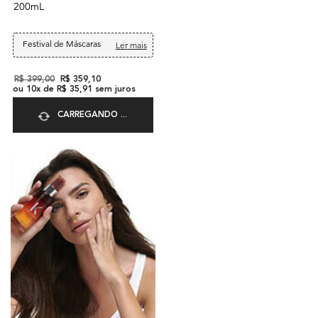
200mL
Festival de Máscaras
Ler mais
Old price
R$ 399,00
New price
R$ 359,10
ou
10
x de
R$ 35,91
sem juros
CARREGANDO ...