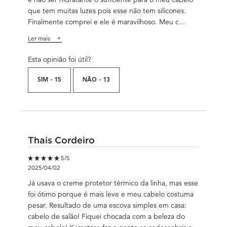
que tem muitas luzes pois esse não tem silicones.
Finalmente comprei e ele é maravilhoso. Meu c...
Ler mais
Esta opinião foi útil?
SIM -
15
NÃO -
13
Thais Cordeiro
5 out of 5 stars.
5/5
2025/04/02
Já usava o creme protetor térmico da linha, mas esse
foi ótimo porque é mais leve e meu cabelo costuma
pesar. Resultado de uma escova simples em casa:
cabelo de salão! Fiquei chocada com a beleza do