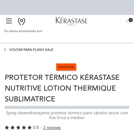
0
BUSCAR
MEU
0 PR
CARR
SALÃO
Eu estou procurando por
Proc
Main content
VOLTAR PARA FLASH SALE
NUTRITIVE
PROTETOR TÉRMICO KÉRASTASE
NUTRITIVE LOTION THERMIQUE
SUBLIMATRICE
Spray desembaraçante protetor térmico para cabelos secos com
fios finos a médios.
5/5
3 reviews