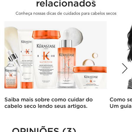
relacionados
Conheça nossas dicas de cuidados para cabelos secos
Saiba mais sobre como cuidar do
Como se 
cabelo seco lendo seus artigos.
Um guia
OPINIÕES (3)
PDP Slot 3 Section
PDP Avaliações