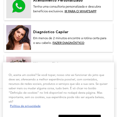
Atendimento Personalizado
Tenha uma consultoria personalizada e descubra
IR PARA O WHATSAPP
benefícios exclusivos.
Diagnóstico Capilar
Em menos de 2 minutos encontre a rotina certa para
FAZER DIAGNÓSTICO
o seu cabelo.
Kérastase Club
Faça parte do Club e garanta oferta, além de muitas
FAZER PARTE DO CLUB
vantagens exclusivas.
Oi, aceita um cookie? Se você topar, nosso site vai funcionar do jeito que
deve ser, oferecendo a melhor experiência possível, com conteúdos,
recursos de redes sociais, produtos e serviços que são a sua cara. Se quiser
saber mais ou mudar alguma coisa, tudo bem. É só clicar no botão
“Definição de cookies” no link disponível no rodapé desta página. Mas
importante, sem os cookies, sua experiência pode não ser aquela beleza,
PDP Tabs
ok?
Descrição
Política de privacidade
Protetor Térmico Kérastase