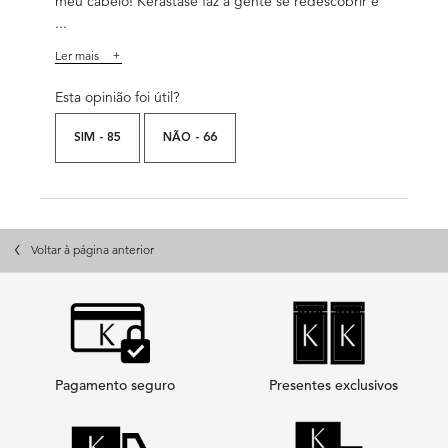
meu cabelo! Kerastase faz a gente se redescobrir e
...
Ler mais
Esta opinião foi útil?
SIM -
85
NÃO -
66
Voltar à página anterior
Pagamento seguro
Presentes exclusivos