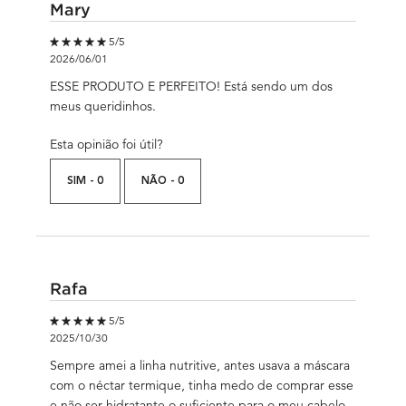
Mary
5 out of 5 stars.
5/5
2026/06/01
ESSE PRODUTO E PERFEITO! Está sendo um dos
meus queridinhos.
Esta opinião foi útil?
SIM -
0
NÃO -
0
Rafa
5 out of 5 stars.
5/5
2025/10/30
Sempre amei a linha nutritive, antes usava a máscara
com o néctar termique, tinha medo de comprar esse
e não ser hidratante o suficiente para o meu cabelo