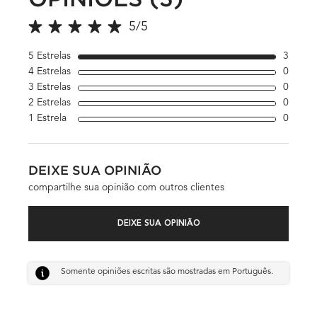
5/5
5 out of 5 stars.
5 Estrelas
3
3 revi
4 Estrelas
0
1 revi
3 Estrelas
0
1 revi
2 Estrelas
0
1 revi
1 Estrela
0
1 revi
DEIXE SUA OPINIÃO
compartilhe sua opinião com outros clientes
DEIXE SUA OPINIÃO
Somente opiniões escritas são mostradas em Português.