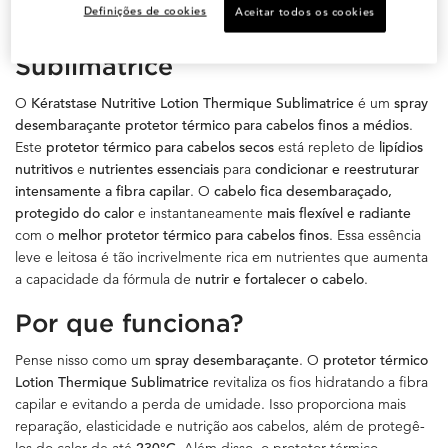
Definições de cookies
Aceitar todos os cookies
Nutritive Lotion Thermique
Sublimatrice
O
Kératstase Nutritive Lotion Thermique Sublimatrice
é um
spray
desembaraçante protetor térmico para cabelos finos a médios
.
Este
protetor térmico para cabelos secos
está repleto de
lipídios
nutritivos
e
nutrientes essenciais
para
condicionar e reestruturar
intensamente a fibra capilar
. O
cabelo fica desembaraçado,
protegido do calor
e instantaneamente
mais flexível e radiante
com o
melhor protetor térmico para cabelos finos
. Essa essência
leve e leitosa é tão incrivelmente rica em nutrientes que aumenta
a capacidade da fórmula de
nutrir e fortalecer o cabelo
.
Por que funciona?
Pense nisso como um
spray desembaraçante
. O
protetor térmico
Lotion Thermique Sublimatrice
revitaliza os fios hidratando a fibra
capilar e evitando a perda de umidade. Isso proporciona mais
reparação, elasticidade e nutrição aos cabelos, além de protegê-