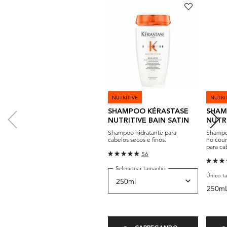
NUTRITIVE
NUTRI
SHAMPOO KÉRASTASE
SHAM
NUTRITIVE BAIN SATIN
NUTRI
RICH
Shampoo hidratante para
Shampoo
cabelos secos e finos.
no cour
para ca
56
Selecionar tamanho
Único t
250m