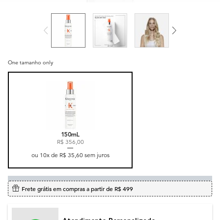
One tamanho only
Selected
, 1 of 1
150mL
R$ 356,00
ou
10
x de
R$ 35,60
sem juros
Frete grátis em compras a partir de R$ 499