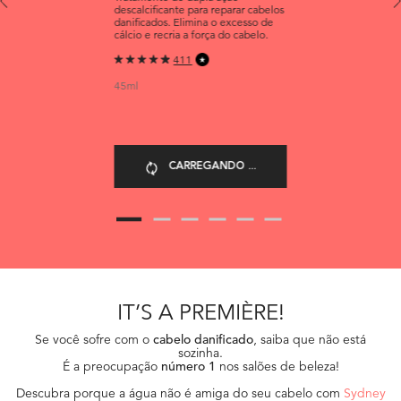
RÉPARATEUR
descalcificante para reparar cabelos
danificados. Elimina o excesso de
cálcio e recria a força do cabelo.
411
45ml
CARREGANDO ...
IT’S A PREMIÈRE!
Se você sofre com o
cabelo danificado
, saiba que não está
sozinha.
É a preocupação
número 1
nos salões de beleza!
Descubra porque a água não é amiga do seu cabelo com
Sydney