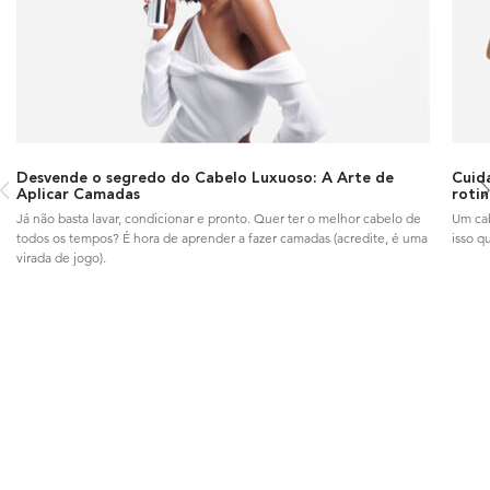
Desvende o segredo do Cabelo Luxuoso: A Arte de
Cuida
Aplicar Camadas
rotin
Já não basta lavar, condicionar e pronto. Quer ter o melhor cabelo de
Um cab
todos os tempos? É hora de aprender a fazer camadas (acredite, é uma
isso q
virada de jogo).