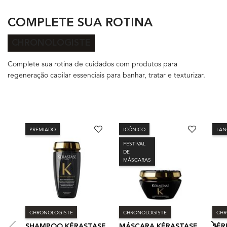
COMPLETE SUA ROTINA
CHRONOLOGISTE
Complete sua rotina de cuidados com produtos para
regeneração capilar essenciais para banhar, tratar e texturizar.
PREMIADO
ICÔNICO
LA
FESTIVAL
DE
MÁSCARAS
CHRONOLOGISTE
CHRONOLOGISTE
CHR
SHAMPOO KÉRASTASE
MÁSCARA KÉRASTASE
SÉ