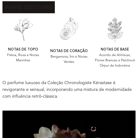
PARIS COUTURE
NOTAS DE TOPO
NOTAS DE BASE
NOTAS DE CORAÇÃO
Frésia, Rosa e Notas
Acordo de Almíscar,
Bergamota, Íris e Notas
Marinhas
Flores Brancas e Patchouli
Verdes
Orpur da Indonésia
O perfume luxuoso da Coleção Chronologiste Kérastase é
revigorante e sensual, incorporando uma mistura de modernidade
com influência retrô-clássica.