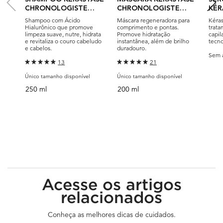
CHRONOLOGISTE
CHRONOLOGISTE
KÉR
BAIN RÉGÉNÉRANT
INTENSE
CH
Shampoo com Ácido
Máscara regeneradora para
Kéras
RÉGÉNÉRANT
OVE
Hialurônico que promove
comprimento e pontas.
trat
limpeza suave, nutre, hidrata
Promove hidratação
capil
e revitaliza o couro cabeludo
instantânea, além de brilho
tecno
e cabelos.
duradouro.
Sem 
13
21
Único tamanho disponível
Único tamanho disponível
250 ml
200 ml
Acesse os artigos
relacionados
Conheça as melhores dicas de cuidados.