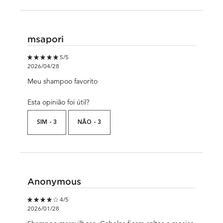
msapori
5 out of 5 stars.
5/5
2026/04/28
Meu shampoo favorito
Esta opinião foi útil?
SIM -
3
NÃO -
3
Anonymous
4 out of 5 stars.
4/5
2026/01/28