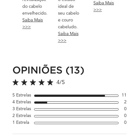
Saiba Mais
do cabelo
ideal de
>>>
envelhecido.
seu cabelo
Saiba Mais
e couro
>>>
cabeludo.
Saiba Mais
>>>
OPINIÕES (13)
PDP Avaliações
4/5
4 out of 5 stars.
5 Estrelas
11
11 rev
4 Estrelas
2
2 revi
3 Estrelas
0
1 revi
2 Estrelas
0
1 revi
1 Estrela
0
1 revi