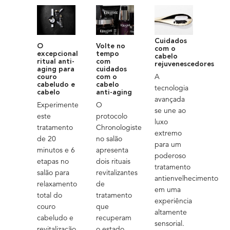
Cuidados
O
Volte no
com o
excepcional
tempo
cabelo
ritual anti-
com
rejuvenescedores
aging para
cuidados
A
couro
com o
cabeludo e
cabelo
tecnologia
cabelo
anti-aging
avançada
Experimente
O
se une ao
este
protocolo
luxo
tratamento
Chronologiste
extremo
de 20
no salão
para um
minutos e 6
apresenta
poderoso
etapas no
dois rituais
tratamento
salão para
revitalizantes
antienvelhecimento
relaxamento
de
em uma
total do
tratamento
experiência
couro
que
altamente
cabeludo e
recuperam
sensorial.
revitalização
o estado