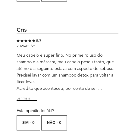
Cris
5 out of 5 stars.
5/5
2026/05/21
Meu cabelo é super fino. No primeiro uso do
shampo e a máscara, meu cabelo pesou tanto, que
até no dia seguinte estava com aspecto de seboso.
Precisei lavar com um shampoo detox para voltar a
ficar leve.
Acredito que aconteceu, por conta de ser ...
Ler mais
Esta opinião foi útil?
SIM -
0
NÃO -
0