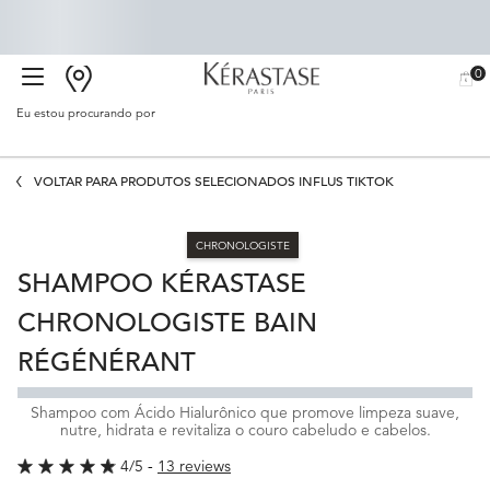
0
BUSCAR
MEU
0 PR
CARR
SALÃO
Eu estou procurando por
Proc
Main content
VOLTAR PARA PRODUTOS SELECIONADOS INFLUS TIKTOK
CHRONOLOGISTE
SHAMPOO KÉRASTASE
CHRONOLOGISTE BAIN
RÉGÉNÉRANT
Shampoo com Ácido Hialurônico que promove limpeza suave,
nutre, hidrata e revitaliza o couro cabeludo e cabelos.
4/5
13 reviews