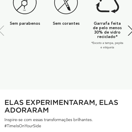
Sem parabenos
Sem corantes
Garrafa feita
de pelo menos
30% de vidro
reciclado*
*Exceto a tampa, pepita
e etiqueta
PDP Section UGC Banner
ELAS EXPERIMENTARAM, ELAS
ADORARAM
Inspire-se com essas transformações brilhantes.
#TimeIsOnYourSide