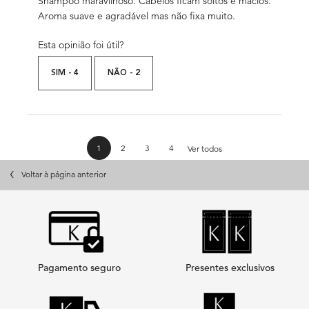
Shampoo maravilhoso. Cabelos ficam soltos e macios.
Aroma suave e agradável mas não fixa muito.
Esta opinião foi útil?
SIM -
4
NÃO -
2
análises de produtos
1
2
3
4
Ver todos
Page 1 of 4. Current page
PDP Slot 3 Section
Voltar à página anterior
Pagamento seguro
Presentes exclusivos