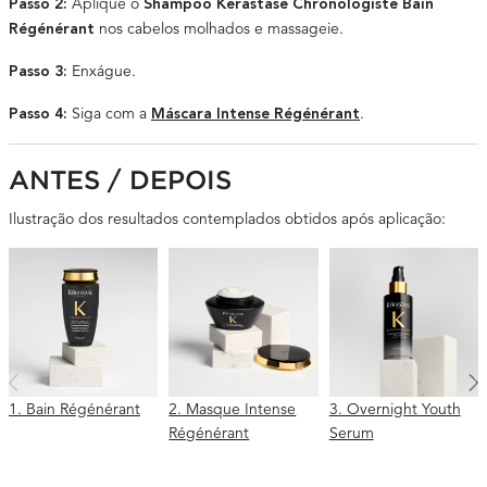
Aplique o
Passo 2:
Shampoo Kérastase Chronologiste Bain
nos cabelos molhados e massageie.
Régénérant
Enxágue.
Passo 3:
Siga com a
.
Passo 4:
Máscara Intense Régénérant
B/A PRODUCT CAROUSEL
ANTES / DEPOIS
Ilustração dos resultados contemplados obtidos após aplicação:
1. Bain Régénérant
2. Masque Intense
3. Overnight Youth
Régénérant
Serum