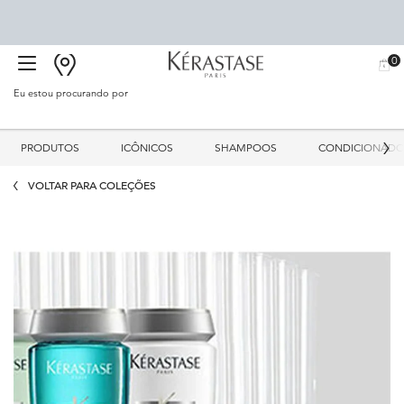
0
BUSCAR
MEU
0 PR
CARR
SALÃO
Eu estou procurando por
Proc
Main content
PRODUTOS
ICÔNICOS
SHAMPOOS
CONDICIONADO
VOLTAR PARA COLEÇÕES