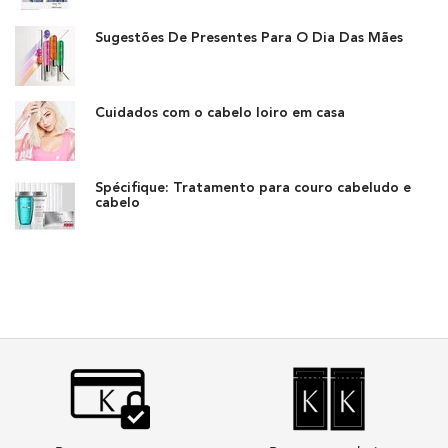
Creation Date:
Update Date:
14 jul 2026
Sugestões De Presentes Para O Dia Das Mães
Creation Date:
Update Date:
14 jul 2026
Cuidados com o cabelo loiro em casa
Creation Date:
Update Date:
14 jul 2026
Spécifique: Tratamento para couro cabeludo e
cabelo
Creation Date:
Update Date:
13 mai 2026