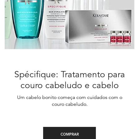
Spécifique: Tratamento para
couro cabeludo e cabelo
Um cabelo bonito começa com cuidados com o
couro cabeludo.
Creation Date:
Update Date:
13 mai 2026
COMPRAR