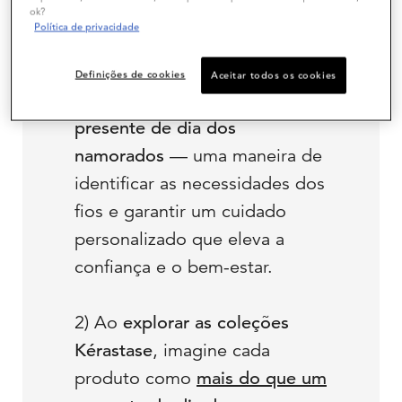
escolha ganha um toque especial:
ok?
Política de privacidade
1)
O
Diagnóstico capilar
Kérastase
é o primeiro passo
Definições de cookies
Aceitar todos os cookies
para acertar um ótimo
presente de dia dos
namorados
— uma maneira de
identificar as necessidades dos
fios e garantir um cuidado
personalizado que eleva a
confiança e o bem-estar.
2) Ao
explorar as coleções
Kérastase
, imagine cada
produto como
mais do que um