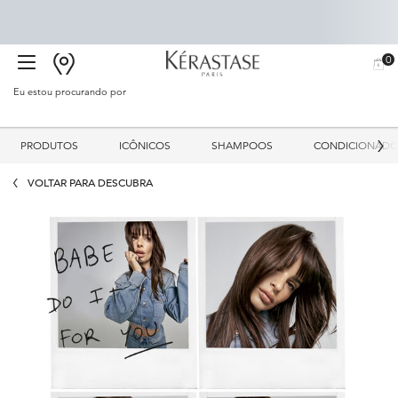
0
BUSCAR
MEU
0 PR
CARR
SALÃO
Eu estou procurando por
Proc
Main content
PRODUTOS
ICÔNICOS
SHAMPOOS
CONDICIONADO
VOLTAR PARA DESCUBRA