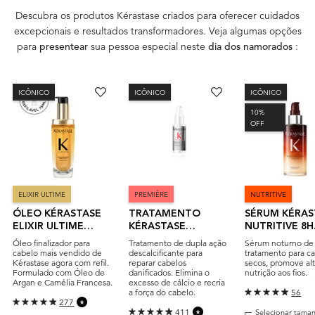
Descubra os produtos Kérastase criados para oferecer cuidados
excepcionais e resultados transformadores. Veja algumas opções
para
presentear
sua pessoa especial neste
dia dos namorados
:
ICÔNICO
ICÔNICO
ICÔNICO
10%
OFF
ELIXIR ULTIME
PREMIÈRE
NUTRITIVE
ÓLEO KÉRASTASE
TRATAMENTO
SÉRUM KÉRAS
ELIXIR ULTIME
KÉRASTASE
NUTRITIVE 8H
L'HUILE ORIGINALE
PREMIÈRE
MAGIC NIGHT
Óleo finalizador para
Tratamento de dupla ação
Sérum noturno de
CONCENTRÉ
cabelo mais vendido de
descalcificante para
tratamento para c
Kérastase agora com refil.
reparar cabelos
secos, promove al
DÉCALCIFIANT
Formulado com Óleo de
danificados. Elimina o
nutrição aos fios.
ULTRA-RÉPARATEUR
Argan e Camélia Francesa.
excesso de cálcio e recria
a força do cabelo.
56
277
411
Selecionar tama