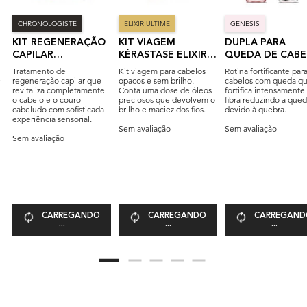
CHRONOLOGISTE
ELIXIR ULTIME
GENESIS
KIT REGENERAÇÃO
KIT VIAGEM
DUPLA PARA
CAPILAR
KÉRASTASE ELIXIR
QUEDA DE CAB
KÉRASTASE
ULTIME
FEMININO
Tratamento de
Kit viagem para cabelos
Rotina fortificante par
CHRONOLOGISTE
regeneração capilar que
opacos e sem brilho.
cabelos com queda q
revitaliza completamente
Conta uma dose de óleos
fortifica intensamente
o cabelo e o couro
preciosos que devolvem o
fibra reduzindo a que
cabeludo com sofisticada
brilho e maciez dos fios.
devido à quebra.
experiência sensorial.
Sem avaliação
Sem avaliação
Sem avaliação
CARREGANDO
CARREGANDO
CARREGAND
...
...
...