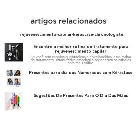
artigos relacionados
rejuvenescimento-capilar-kerastase-chronologiste
Encontre a melhor rotina de tratamento para
rejuvenescimento capilar
Se você tem cabelos quebradiços e envelhecidos, essa rotina
de tratamento ultranutritiva amaciará e regenerará os cabelos
com mais brilho.
Presentes para dia dos Namorados com Kérastase
Update Date:
14 jul 2026
Creation Date:
Sugestões De Presentes Para O Dia Das Mães
Update Date:
14 jul 2026
Creation Date: