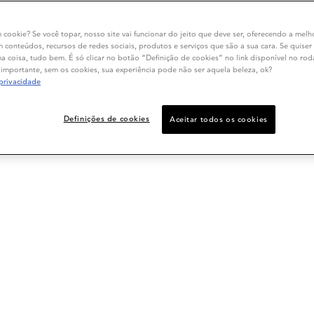
m cookie? Se você topar, nosso site vai funcionar do jeito que deve ser, oferecendo a melh
m conteúdos, recursos de redes sociais, produtos e serviços que são a sua cara. Se quiser
 coisa, tudo bem. É só clicar no botão “Definição de cookies” no link disponível no ro
importante, sem os cookies, sua experiência pode não ser aquela beleza, ok?
 privacidade
Definições de cookies
Aceitar todos os cookies