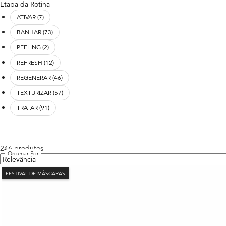
Etapa da Rotina
ATIVAR (7)
BANHAR (73)
PEELING (2)
REFRESH (12)
REGENERAR (46)
TEXTURIZAR (57)
TRATAR (91)
Reset all
chosen refinement filters
246 produtos
Ordenar Por
FESTIVAL DE MÁSCARAS