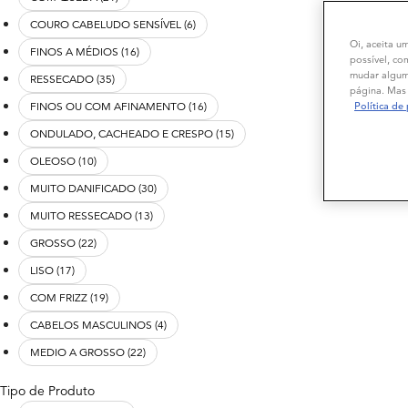
COURO CABELUDO SENSÍVEL (6)
Oi, aceita u
FINOS A MÉDIOS (16)
possível, co
mudar alguma
RESSECADO (35)
página. Mas 
FINOS OU COM AFINAMENTO (16)
Política de
ONDULADO, CACHEADO E CRESPO (15)
OLEOSO (10)
MUITO DANIFICADO (30)
MUITO RESSECADO (13)
GROSSO (22)
LISO (17)
COM FRIZZ (19)
CABELOS MASCULINOS (4)
MEDIO A GROSSO (22)
Tipo de Produto