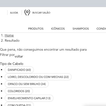
BUSCAR SALÃO
AJUDA
PRODUTOS
ICÔNICOS
SHAMPOOS
CONDI
Main content
Home
Resultado
Que pena, não conseguimos encontrar um resultado para
Refinements menu
Filtrar por
voltar
Tipo de Cabelo
DANIFICADO (60)
LOIRO, DESCOLORIDO OU COM MECHAS (22)
OPACO OU SEM BRILHO (34)
COLORIDOS (20)
ENVELHECIMENTO CAPILAR (13)
COM QUEDA (21)