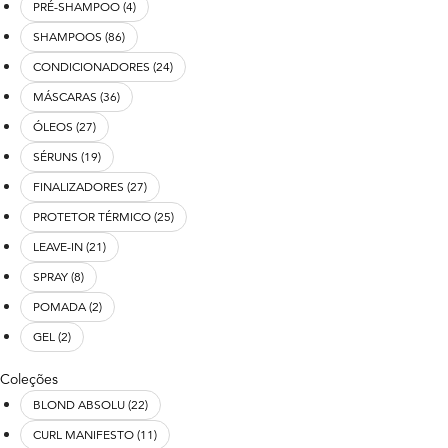
PRÉ-SHAMPOO (4)
SHAMPOOS (86)
CONDICIONADORES (24)
MÁSCARAS (36)
ÓLEOS (27)
SÉRUNS (19)
FINALIZADORES (27)
PROTETOR TÉRMICO (25)
LEAVE-IN (21)
SPRAY (8)
POMADA (2)
GEL (2)
Coleções
BLOND ABSOLU (22)
CURL MANIFESTO (11)