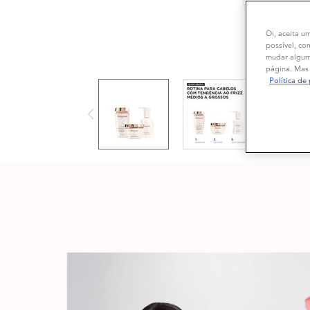
Oi, aceita u
possível, co
mudar alguma
página. Mas 
Política de