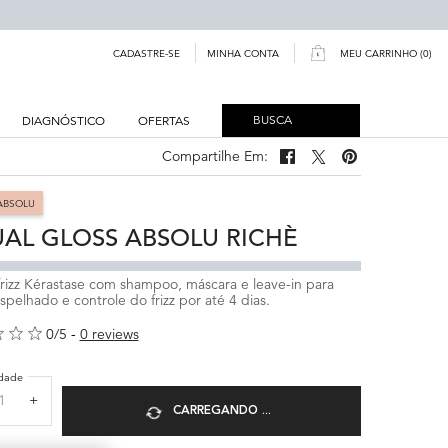
MINHA CONTA
CADASTRE-SE
MEU CARRINHO
0
0 PRODUCT IN CART
BUSCA
DIAGNÓSTICO
OFERTAS
Compartilhe Em:
Compartilhe Em: Facebook
Compartilhe Em: Twitter
Compartilhe Em: Pi
ABSOLU
UAL GLOSS ABSOLU RICHÈ
ifrizz Kérastase com shampoo, máscara e leave-in para
espelhado e controle do frizz por até 4 dias.
0/5
0 reviews
dade
+
CARREGANDO ...