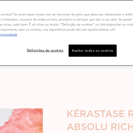
Ani
m cookie? Se você topar, nosso site vai funcionar do jeito que deve ser, oferecendo a melh
m conteúdos, recursos de redes sociais, produtos e serviços que são a sua cara. Se quiser
Fre
 coisa, tudo bem. É só clicar no botão “Definição de cookies” no link disponível no ro
importante, sem os cookies, sua experiência pode não ser aquela beleza, ok?
 privacidade
Definições de cookies
Aceitar todos os cookies
Este 
KÉRASTASE 
ABSOLU RIC