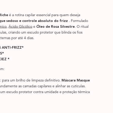
é a rotina capilar essencial para quem deseja
Riche
. Formulado
que sedoso e controle absoluto do frizz
nico
,
Ácido Glicólico
e
. O ritual
Óleo de Rosa Silvestre
culas, criando um escudo protetor que blinda os fios
ternas por até 4 dias.
 ANTI-FRIZZ*
S*
IEZ *
ém:
: para um brilho de limpeza definitivo.
Máscara Masque
undamente as camadas capilares e alinhar as cutículas.
a um escudo protetor contra umidade e proteção térmica