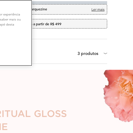
versário da Bruna Marquezine
Ler mais
or experiência
 saber mais ou
te grátis em compras a partir de R$ 499
dapé desta
kit contém
3 produtos
RITUAL GLOSS
HE