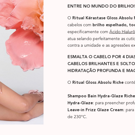
ENTRE NO MUNDO DO BRILHO!
O
Ritual Kérastase Gloss Absolu 
cabelos com
brilho espelhado, to
especificamente com
Ácido Hialurô
atua selando perfeitamente as cutí
contra a umidade e as agressões ex
ESMALTA O CABELO POR 4 DIAS
CABELOS BRILHANTES E SOLTO
HIDRATAÇÃO PROFUNDA E MAC
O
cont
Ritual Gloss Absolu Riche
Shampoo Bain Hydra-Glaze Riche
: para preencher prof
Hydra-Glaze
: par
Leave-in Frizz Glaze Cream
de 230°C.