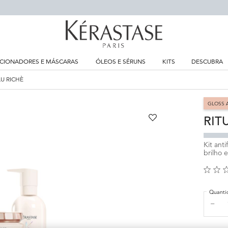
CIONADORES E MÁSCARAS
ÓLEOS E SÉRUNS
KITS
DESCUBRA
U RICHÈ
GLOSS 
RIT
Kit ant
brilho 
Quanti
−