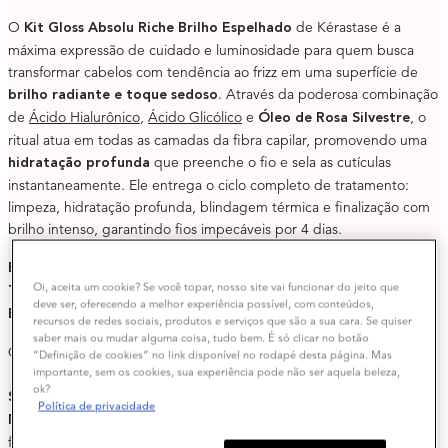
O
de Kérastase é a
Kit Gloss Absolu Riche Brilho Espelhado
máxima expressão de cuidado e luminosidade para quem busca
transformar cabelos com tendência ao frizz em uma superfície de
. Através da poderosa combinação
brilho radiante e toque sedoso
de
Ácido Hialurônico
,
Ácido Glicólico
e
, o
Óleo de Rosa Silvestre
ritual atua em todas as camadas da fibra capilar, promovendo uma
que preenche o fio e sela as cutículas
hidratação profunda
instantaneamente. Ele entrega o ciclo completo de tratamento:
limpeza, hidratação profunda, blindagem térmica e finalização com
brilho intenso, garantindo fios impecáveis por 4 dias.
BRILHO INTENSO E ANTI-FRIZZ POR ATÉ 4 DIAS*
Oi, aceita um cookie? Se você topar, nosso site vai funcionar do jeito que
TOQUE SEDOSO E CABELOS BLINDADOS*
deve ser, oferecendo a melhor experiência possível, com conteúdos,
ELASTICIDADE E PROTEÇÃO TÉRMICA
recursos de redes sociais, produtos e serviços que são a sua cara. Se quiser
saber mais ou mudar alguma coisa, tudo bem. É só clicar no botão
O Kit Ritual Brilho Espelhado Completo contém:
“Definição de cookies” no link disponível no rodapé desta página. Mas
importante, sem os cookies, sua experiência pode não ser aquela beleza,
ok?
: brilho de limpeza definitivo.
Shampoo Bain Hydra-Glaze Riche
Política de privacidade
: hidratação e preenchimento da
Máscara Masque Hydra-Glaze
fibra.
: controle do frizz e proteção
Leave-in Frizz Glaze Cream