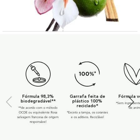
Eco Stamps SVG + Tag
Fórmula 98,3%
Garrafa feita de
Fórmula v
biodegradável**
plástico 100%
*Sem ingredient
reciclado*
**de acordo com o método
de anim
OCDE ou equivalente Rosa
*Exceto a tampa, os corantes
selvagem francesa de origem
e os aditivos. Reciclável
responsável