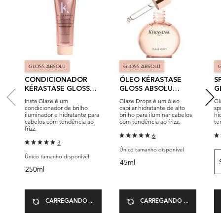
GLOSS ABSOLU
GLOSS ABSOLU
CONDICIONADOR
ÓLEO KÉRASTASE
S
KÉRASTASE GLOSS
GLOSS ABSOLU
G
ABSOLU INSTA GLAZE
GLAZE DROPS
G
Insta Glaze é um
Glaze Drops é um óleo
Gl
F
condicionador de brilho
capilar hidratante de alto
sp
iluminador e hidratante para
brilho para iluminar cabelos
hi
cabelos com tendência ao
com tendência ao frizz.
te
frizz.
6
3
Único tamanho disponível
Único tamanho disponível
45ml
250ml
CARREGANDO ...
CARREGANDO ...