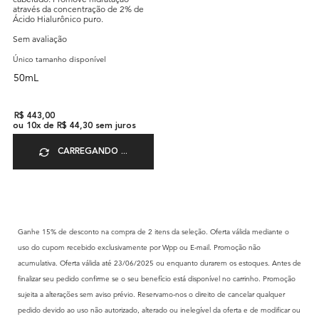
através da concentração de 2% de
Ácido Hialurônico puro.
Sem avaliação
Único tamanho disponível
50mL
R$ 443,00
ou
10
x de
R$ 44,30
sem juros
CARREGANDO ...
Ganhe 15% de desconto na compra de 2 itens da seleção. Oferta válida mediante o
uso do cupom recebido exclusivamente por Wpp ou E-mail. Promoção não
acumulativa. Oferta válida até 23/06/2025 ou enquanto durarem os estoques. Antes de
finalizar seu pedido confirme se o seu benefício está disponível no carrinho. Promoção
sujeita a alterações sem aviso prévio. Reservamo-nos o direito de cancelar qualquer
pedido devido ao uso não autorizado, alterado ou inelegível da oferta e de modificar ou