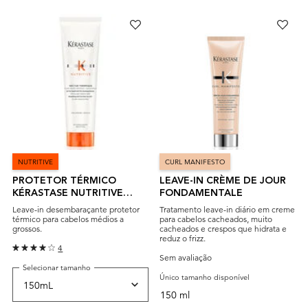
NUTRITIVE
CURL MANIFESTO
PROTETOR TÉRMICO
LEAVE-IN CRÈME DE JOUR
KÉRASTASE NUTRITIVE
FONDAMENTALE
NECTAR THERMIQUE
Leave-in desembaraçante protetor
Tratamento leave-in diário em creme
térmico para cabelos médios a
para cabelos cacheados, muito
grossos.
cacheados e crespos que hidrata e
reduz o frizz.
4
Sem avaliação
Selecionar tamanho
Único tamanho disponível
150 ml