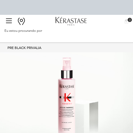
0
BUSCAR
MEU
0 PR
CARR
SALÃO
Eu estou procurando por
Proc
Main content
PRE BLACK PRIVALIA