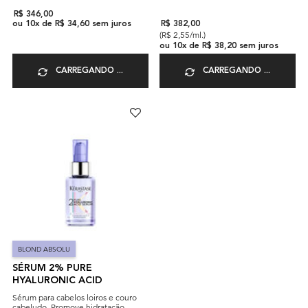
R$ 346,00
ou
10
x de
R$ 34,60
sem juros
R$ 382,00
(R$ 2,55/ml.)
ou
10
x de
R$ 38,20
sem juros
CARREGANDO ...
CARREGANDO ...
BLOND ABSOLU
SÉRUM 2% PURE
HYALURONIC ACID
Sérum para cabelos loiros e couro
cabeludo. Promove hidratação