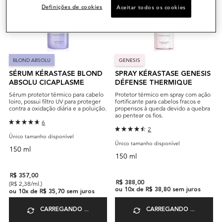
Definições de cookies
Aceitar todos os cookies
BLOND ABSOLU
GENESIS
SÉRUM KÉRASTASE BLOND
SPRAY KÉRASTASE GENESIS
ABSOLU CICAPLASME
DÉFENSE THERMIQUE
Sérum protetor térmico para cabelo
Protetor térmico em spray com ação
loiro, possui filtro UV para proteger
fortificante para cabelos fracos e
contra a oxidação diária e a poluição.
propensos à queda devido a quebra
ao pentear os fios.
6
2
Único tamanho disponível
Único tamanho disponível
150 ml
150 ml
R$ 357,00
(R$ 2,38/ml.)
R$ 388,00
ou
10
x de
R$ 38,80
sem juros
ou
10
x de
R$ 35,70
sem juros
CARREGANDO ...
CARREGANDO ...