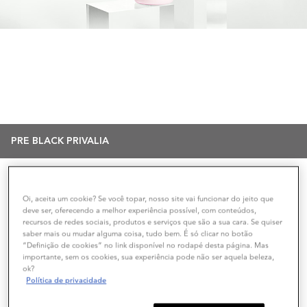
Festival de Finzalizadores
Ganhe 15% off na compra dos seus finalizadores favoritos
*válido em itens selecionados, com o uso do cupom recebido de forma exclusiva
por e-mail ou WhatsApp
PRE BLACK PRIVALIA
Ordenar Por
FILTRAR POR
FILTERS MENU
Oi, aceita um cookie? Se você topar, nosso site vai funcionar do jeito que
deve ser, oferecendo a melhor experiência possível, com conteúdos,
recursos de redes sociais, produtos e serviços que são a sua cara. Se quiser
saber mais ou mudar alguma coisa, tudo bem. É só clicar no botão
“Definição de cookies” no link disponível no rodapé desta página. Mas
importante, sem os cookies, sua experiência pode não ser aquela beleza,
ok?
Política de privacidade