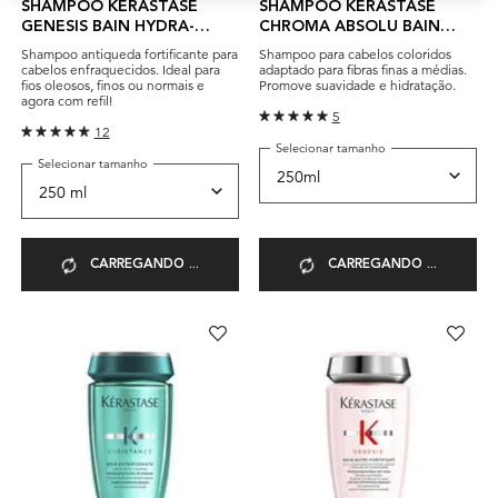
SHAMPOO KÉRASTASE
SHAMPOO KÉRASTASE
GENESIS BAIN HYDRA-
CHROMA ABSOLU BAIN
FORTIFIANT
CHROMA RESPECT
Shampoo antiqueda fortificante para
Shampoo para cabelos coloridos
cabelos enfraquecidos. Ideal para
adaptado para fibras finas a médias.
fios oleosos, finos ou normais e
Promove suavidade e hidratação.
agora com refil!
5
12
Selecionar tamanho
Selecionar tamanho
CARREGANDO ...
CARREGANDO ...