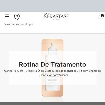
0
BUSCAR
MEU
0 PR
CARR
SALÃO
Eu estou procurando por
Proc
Main content
Rotina De Tratamento
Ganhe 15% off + Amostra Óleo Glaze Drops ao montar seu kit com Shampoo
+ Condiciondor/Máscara