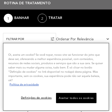
ROTINA DE TRATAMENTO
BANHAR
TRATAR
Ordenar Por
FILTRAR POR
FILTERS MENU
Oi, aceita um cookie? Se você topar, nosso site vai funcionar do jeito que
ICÔNICO
PREMIADO
deve ser, oferecendo a melhor experiência possível, com conteúdos,
recursos de redes sociais, produtos e serviços que são a sua cara. Se quiser
saber mais ou mudar alguma coisa, tudo bem. É só clicar no botão
“Definição de cookies” no link disponível no rodapé desta página. Mas
importante, sem os cookies, sua experiência pode não ser aquela beleza,
ok?
Política de privacidade
Definições de cookies
Aceitar todos os cookies
GENESIS
CHROMA ABSOLU