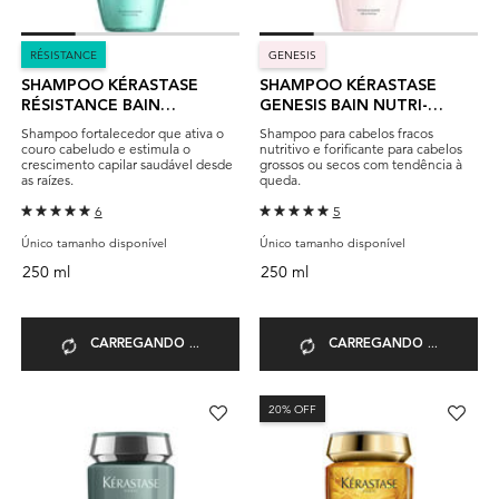
RÉSISTANCE
GENESIS
SHAMPOO KÉRASTASE
SHAMPOO KÉRASTASE
RÉSISTANCE BAIN
GENESIS BAIN NUTRI-
EXTENTIONISTE
FORTIFIANT
Shampoo fortalecedor que ativa o
Shampoo para cabelos fracos
couro cabeludo e estimula o
nutritivo e forificante para cabelos
crescimento capilar saudável desde
grossos ou secos com tendência à
as raízes.
queda.
6
5
Único tamanho disponível
Único tamanho disponível
250 ml
250 ml
CARREGANDO ...
CARREGANDO ...
20% OFF