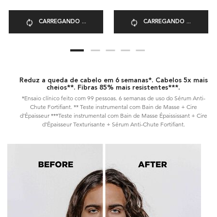
CARREGANDO ...
CARREGANDO ...
Reduz a queda de cabelo em 6 semanas*. Cabelos 5x mais
cheios**.
Fibras 85% mais resistentes***.
*Ensaio clínico feito com 99 pessoas. 6 semanas de uso do Sérum Anti-
Chute Fortifiant.
** Teste instrumental com Bain de Masse + Cire
d’Épaisseur
***Teste instrumental com Bain de Masse Épaississant + Cire
d’Épaisseur Texturisante + Sérum Anti-Chute Fortifiant.