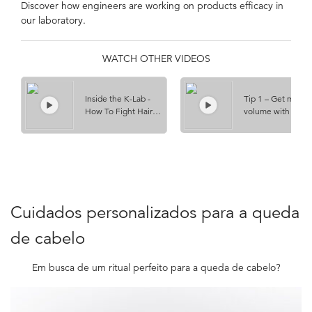
Discover how engineers are working on products efficacy in
our laboratory.
WATCH OTHER VIDEOS
Inside the K-Lab -
Tip 1 – Get more h
How To Fight Hair
volume with the h
Loss & Thinning Of
spray
The Finer
Cuidados personalizados para a queda
de cabelo
Em busca de um ritual perfeito para a queda de cabelo?