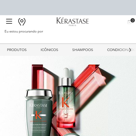
0
BUSCAR
MEU
0 PR
CARR
SALÃO
Eu estou procurando por
Proc
Main content
PRODUTOS
ICÔNICOS
SHAMPOOS
CONDICIONADO