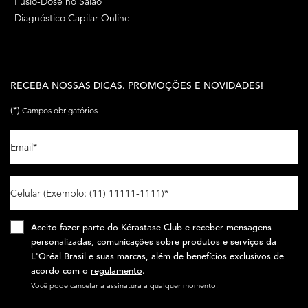
Fusio-Dose no Salão
Diagnóstico Capilar Online
RECEBA NOSSAS DICAS, PROMOÇÕES E NOVIDADES!
(*)
Campos obrigatórios
Email
*
Celular (Exemplo: (11) 11111-1111)
*
Aceito fazer parte do Kérastase Club e receber mensagens
personalizadas, comunicações sobre produtos e serviços da
L'Oréal Brasil e suas marcas, além de benefícios exclusivos de
acordo com o
regulamento
.​
Você pode cancelar a assinatura a qualquer momento.​