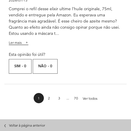
2026/07/13
Comprei o refil desse elixir ultime l’huile originale, 75ml,
vendido e entregue pela Amazon. Eu esperava uma
fragrância mais agradável. É esse cheiro de azeite mesmo?
Quanto ao efeito ainda não consigo opinar porque não usei.
Estou usando a máscara t...
Ler mais
Esta opinião foi útil?
SIM -
0
NÃO -
0
análises de produtos
1
2
3
...
70
Ver todos
Page 1 of 70. Current page
Voltar à página anterior