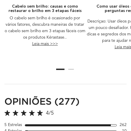
Cabelo sem brilho: causas e como
Como usar óleos c
restaurar o brilho em 3 etapas fáceis
perguntas re
O cabelo sem brilho é ocasionado por
Descriçao: Usar óleos 
vários fatores, descubra maneiras de tratar
um pouco desafiador. 
o cabelo sem brilho em 3 etapas fáceis com
dicas e segredos dos me
os produtos Kérastase..​
para te ajudar 
Leia mais >>>
Leia mai
PDP Reviews
OPINIÕES (277)
4/5
4 out of 5 stars.
5 Estrelas
262
26
4 Estrelas
10
10