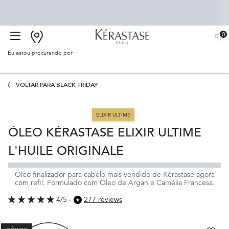
0
BUSCAR
MEU
0 PR
CARR
SALÃO
Eu estou procurando por
Proc
Main content
VOLTAR PARA BLACK FRIDAY
ELIXIR ULTIME
ÓLEO KÉRASTASE ELIXIR ULTIME
L'HUILE ORIGINALE
Óleo finalizador para cabelo mais vendido de Kérastase agora
com refil. Formulado com Óleo de Argan e Camélia Francesa.
4/5
277 reviews