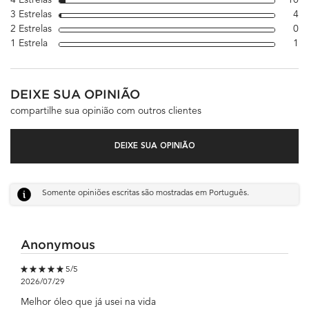
3 Estrelas
4
4 
2 Estrelas
0
1 
1 Estrela
1
1 
DEIXE SUA OPINIÃO
compartilhe sua opinião com outros clientes
DEIXE SUA OPINIÃO
Somente opiniões escritas são mostradas em Português.
Anonymous
5 out of 5 stars.
5/5
2026/07/29
Melhor óleo que já usei na vida