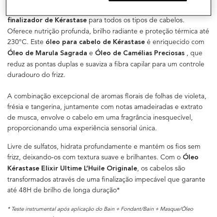
Eleito o best-seller mundial, o
é um
Óleo L’Huile Originale
óleo
para todos os tipos de cabelos.
finalizador de Kérastase
Oferece nutrição profunda, brilho radiante e proteção térmica até
230°C. Este
é enriquecido com
óleo para cabelo de Kérastase
e
, que
Óleo de Marula Sagrada
Óleo de Camélias Preciosas
reduz as pontas duplas e suaviza a fibra capilar para um controle
duradouro do frizz.
A combinação excepcional de aromas florais de folhas de violeta,
frésia e tangerina, juntamente com notas amadeiradas e extrato
de musca, envolve o cabelo em uma fragrância inesquecível,
proporcionando uma experiência sensorial única.
Livre de sulfatos, hidrata profundamente e mantém os fios sem
frizz, deixando-os com textura suave e brilhantes. Com o
Óleo
, os cabelos são
Kérastase Elixir Ultime L’Huile Originale
transformados através de uma finalização impecável que garante
até 48H de brilho de longa duração*
* Teste instrumental após aplicação do Bain + Fondant/Bain + Masque/Óleo