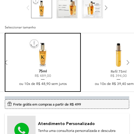
Seleccionar tamanho
Selected
, 3 of 3
Selected
, 2 of 3
Refil 75ml
75ml
R$ 489,00
R$ 394,00
ou
10
x de
R$ 48,90
sem juros
ou
10
x de
R$ 39,40
sem 
Frete grátis em compras a partir de R$ 499
Atendimento Personalizado
Tenha uma consultoria personalizada e descubra