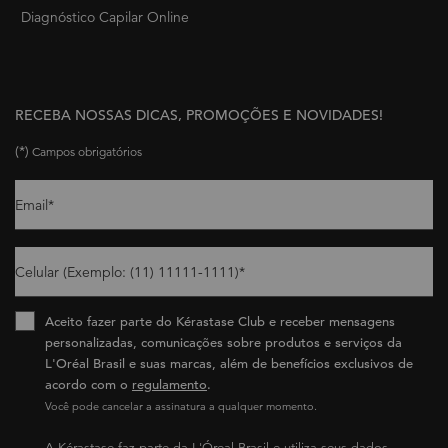
Diagnóstico Capilar Online
RECEBA NOSSAS DICAS, PROMOÇÕES E NOVIDADES!
(*)
Campos obrigatórios
Email
*
Celular (Exemplo: (11) 11111-1111)
*
Aceito fazer parte do Kérastase Club e receber mensagens
personalizadas, comunicações sobre produtos e serviços da
L'Oréal Brasil e suas marcas, além de benefícios exclusivos de
acordo com o
regulamento
.​
Você pode cancelar a assinatura a qualquer momento.​
A Kérastase faz parte da L'Óreal Brasil e utiliza seus dados