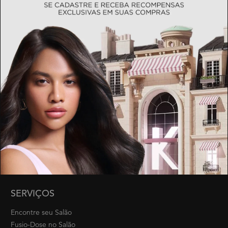
Política de Privacidade
Termos & Condições
Proteja-se de Golpes
SOBRE KÉRASTASE
Herança Kérastase
Luxo Responsável
Pesquisa e Desenvolvimento
Nossos Especialistas
Carreira
SERVIÇOS
Encontre seu Salão
Fusio-Dose no Salão