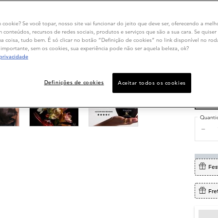
m cookie? Se você topar, nosso site vai funcionar do jeito que deve ser, oferecendo a melh
m conteúdos, recursos de redes sociais, produtos e serviços que são a sua cara. Se quiser
 coisa, tudo bem. É só clicar no botão “Definição de cookies” no link disponível no ro
importante, sem os cookies, sua experiência pode não ser aquela beleza, ok?
20
 privacidade
R$ 5
R$ 4
ou
1
Definições de cookies
Aceitar todos os cookies
R$ 
sem 
Quanti
−
Fes
Fre