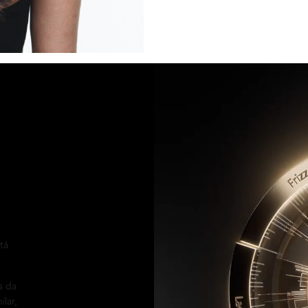
tá
s da
lar,