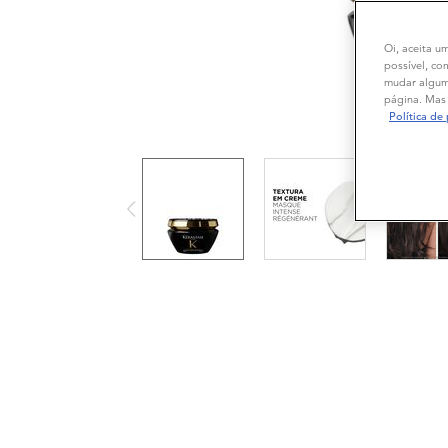
Oi, aceita u
possível, co
mudar alguma
página. Mas 
Política de