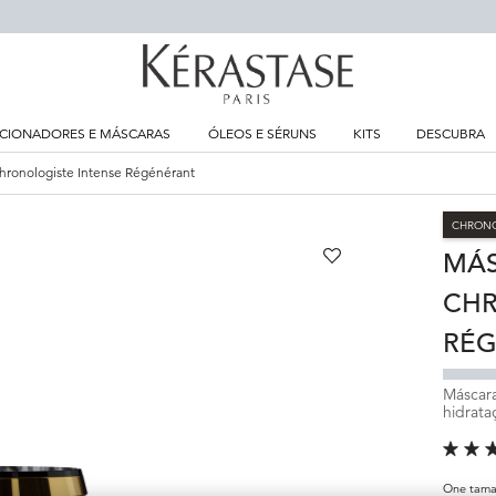
CIONADORES E MÁSCARAS
ÓLEOS E SÉRUNS
KITS
DESCUBRA
hronologiste Intense Régénérant
CHRONO
MÁS
CHR
RÉ
Máscar
hidrata
One tama