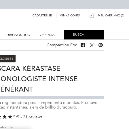
MINHA CONTA
CADASTRE-SE
MEU CARRINHO
0
0 PRODUCT IN CART
BUSCA
DIAGNÓSTICO
OFERTAS
Compartilhe Em:
Compartilhe Em: Facebook
Compartilhe Em: Twitter
Compartilhe Em: Pi
LOGISTE
CARA KÉRASTASE
ONOLOGISTE INTENSE
GÉNÉRANT
a regeneradora para comprimento e pontas. Promove
ção instantânea, além de brilho duradouro.
5/5
21 reviews
nho only