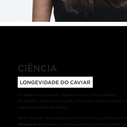
SCIENCE + INGREDIENTS
CIÊNCIA
LONGEVIDADE DO CAVIAR
O cabelo é a expressão máxima de sua individualidade.
No entanto, assim como a pele, a fibra do cabelo também es
sujeita aos efeitos do tempo.
Após décadas de pesquisa científica intensiva, os laboratório
decifraram a complexa ciência da longevidade capi
Kérastase