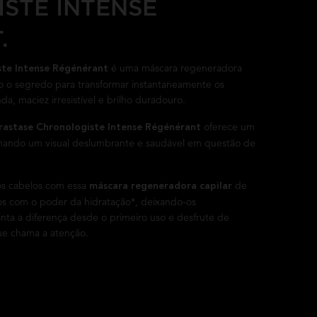
STE INTENSE
.
é uma máscara regeneradora
ste Intense Régénérant
do o segredo para transformar instantaneamente os
, maciez irresistível e brilho duradouro.
oferece um
rastase Chronologiste Intense Régénérant
ionando um visual deslumbrante e saudável em questão de
dos cabelos com essa
de
máscara regeneradora capilar
os com o poder da hidratação*, deixando-os
inta a diferença desde o primeiro uso e desfrute de
ue chama a atenção.