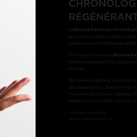
CHRONOLOGI
RÉGÉNÉRANT
A
Máscara Kérastase Chronologi
que promove efeito nutritivo, sen
cabelos com uma hidratação profunda
A fórmula exclusiva da
Máscara Ké
brilho marcante aos fios, proporc
minutos.
Recupere a vitalidade e a beleza 
alto desempenho. Transforme os fi
incrivelmente macios e radiantes. S
cabelos com um brilho marcante q
*Hidratação instantânea.
*Maciez e Brilho duradouros.