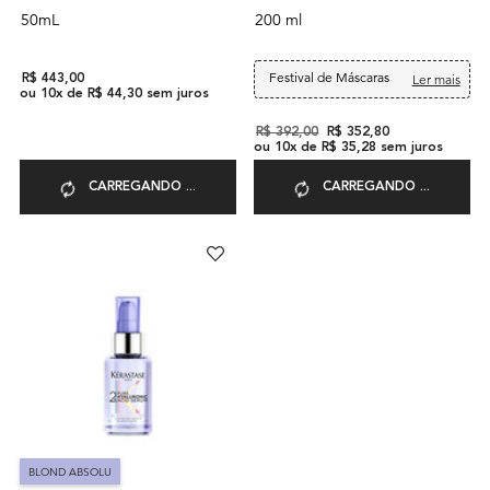
50mL
200 ml
Festival de Máscaras
Ler mais
R$ 443,00
ou
10
x de
R$ 44,30
sem juros
Old price
R$ 392,00
New price
R$ 352,80
ou
10
x de
R$ 35,28
sem juros
CARREGANDO ...
CARREGANDO ...
BLOND ABSOLU