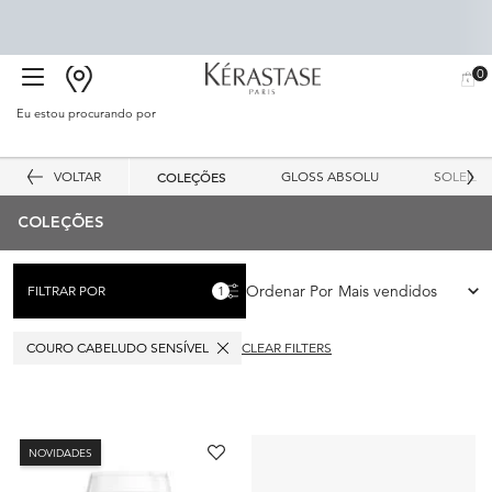
0
BUSCAR
MEU
0 PR
CARR
SALÃO
Eu estou procurando por
Proc
Main content
VOLTAR
COLEÇÕES
GLOSS ABSOLU
SOLEIL
COLEÇÕES
Ordenar Por
FILTRAR POR
1
FILTERS MENU
FILTER APPLIED
COURO CABELUDO SENSÍVEL
CLEAR FILTERS
NOVIDADES