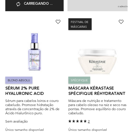
CARREGANDO ...
FESTIVAL DE
MÁSCARAS
BLOND ABSOLU
SPÉCIFIQUE
SÉRUM 2% PURE
MÁSCARA KÉRASTASE
HYALURONIC ACID
SPÉCIFIQUE RÉHYDRATANT
Sérum para cabelos loiros e couro
Máscara de nutrição e tratamento
cabeludo. Promove hidratação
para cabelo oleoso na raiz e seco nas
através da concentração de 2% de
pontas. Promove equilíbrio do couro
Ácido Hialurônico puro.
cabeludo.
Sem avaliação
2
Único tamanho disponível
Único tamanho disponível