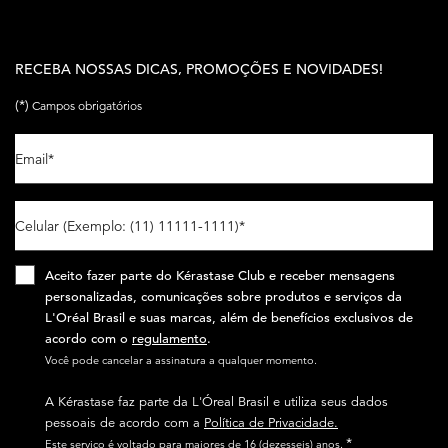
RECEBA NOSSAS DICAS, PROMOÇÕES E NOVIDADES!
(*)
Campos obrigatórios
Email
*
Celular (Exemplo: (11) 11111-1111)
*
Aceito fazer parte do Kérastase Club e receber mensagens
personalizadas, comunicações sobre produtos e serviços da
L'Oréal Brasil e suas marcas, além de benefícios exclusivos de
acordo com o
regulamento
.​
Você pode cancelar a assinatura a qualquer momento.​
A Kérastase faz parte da L'Óreal Brasil e utiliza seus dados
pessoais de acordo com a
Política de Privacidade.
*
Este serviço é voltado para maiores de 16 (dezesseis) anos.